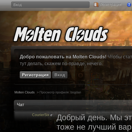
Вход
Регистрация
Добро пожаловать на Molten Clouds!
Чтобы стат
тут делать, скажем по-правде, нечего.
Регистрация
Вход
Molten Clouds
>
Просмотр профиля: bogdan
Чат
CourierSix
:
Добрый день. Мы эт
тоже не лучший вари