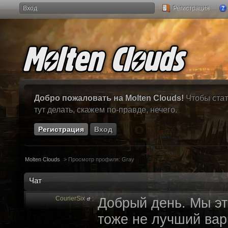
Вход
Регистрация
Добро пожаловать на Molten Clouds!
Чтобы стат
тут делать, скажем по-правде, нечего.
Регистрация
Вход
Molten Clouds
>
Просмотр профиля: Gray
Чат
CourierSix
:
Добрый день. Мы эт
тоже не лучший вари