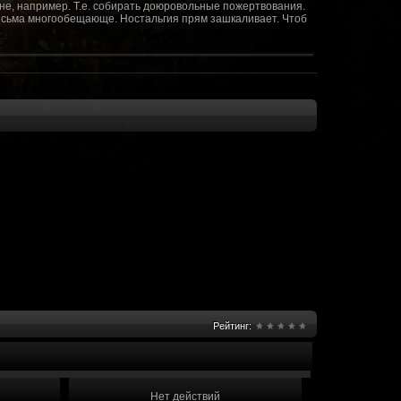
не, например. Т.е. собирать доюровольные пожертвования.
т весьма многообещающе. Ностальгия прям зашкаливает. Чтоб
(10 октября 2018 - 13:08)
(09 октября 2018 - 13:36)
(08 сентября 2018 - 20:10)
(08 сентября 2018 - 17:47)
 как когда-то
(08 июня 2018 - 01:39)
(18 мая 2018 - 17:41)
пролета ну камера да? вот в обще и
(09 мая 2018 - 03:32)
.......(
(07 мая 2018 - 19:15)
 в любом случае. Это база - чем раньше
(07 мая 2018 - 18:23)
и скажем объявить о фишке: точности воспроизведения
оказать в 3д отдельные кусочки. Не знаю, можно даже на
2 -3 задуматься будет, опять же лучше будет проработать
нется... )
Рейтинг:
мир - большой объем карт и т д. Если
(07 мая 2018 - 18:13)
захват реактора Гекко. "Избранный не смог договориться с
показать и т д. Можно Город убежище аналогично: граждане
е актуальна чуть не в большей части контента. Охрана
 что надумаете в будущем и самое быстрое что из этого можно
Нет действий