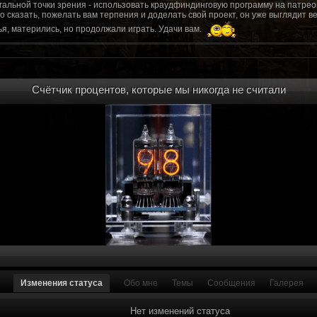
гальной точки зрения - использовать краудфиндинговую программу на патрео
это сказать, пожелать вам терпения и доделать свой проект, он уже выгляди
я, матерились, но продолжали играть. Удачи вам.
рд, там обсудим.
то смогу вам помочь? Буду рад
Счётчик процентов, которые мы никогда не считали
мся связаться с вами.
ее жду с мужеством настоящего война ваш проект, Молтены. Помогу, чем могу,
ылки и на другие информационные ресурсы.
https://discord.gg/WkrksnV
ещаемость до анонса...
https://discord.gg/svX26Rs
ри дэ ну трехмерны) катсцену крч котора я будет показывать локации ну типа 
 хорошо? ато поиграть очень хотчется и проэкт вдруг загнетца эххххх...............
для Quake, обязательно прислушаемся к этому совету.
 какой то у вас уже есть. А время против вас. Боевка и интерактив вам нужен
, ну вот на нем и остановитесь скажем. Даже одной локации достаточно, есл
ка будет - как выпуск. История известна, пройтись по ключевым историям и п
ща 7 от рейдеров, не помню. Начав с боевки уже можно о квестах года через 
оевка... Просто то что вы наметили не закончится никогда. Без релизов все заг
роекта от слова совсем. Забыть про квесты, забыть про большой и открытый 
. в стиле захват города... К каждой мапе по истории, из оригинала. Скажем: 
Изменения статуса
Обо мне
Темы
Сообщения
Галерея
на Гекко с целью уничтожить реактор." Точка захвата реактор. Можно мувик 
йдеров, НКР-ГУ-НьюРено, против друг друга. Жанр "Осада города" в Falloutаут
... 5 лок чтобы отладить боевку и проработку деталей. Это и старт для всего
Нет изменений статуса