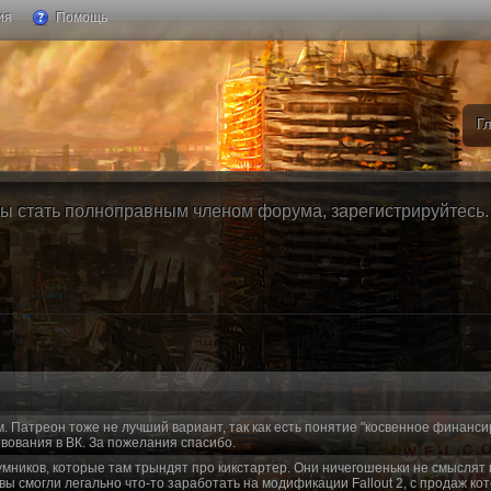
ия
Помощь
Г
ы стать полноправным членом форума, зарегистрируйтесь. Б
м. Патреон тоже не лучший вариант, так как есть понятие "косвенное финанси
вования в ВК. За пожелания спасибо.
умников, которые там трындят про кикстартер. Они ничегошеньки не смыслят 
 вы смогли легально что-то заработать на модификации Fallout 2, с продаж ко