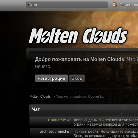
Вход
Регистрац
Добро пожаловать на Molten Clouds!
Чтоб
нечего.
Регистрация
Вход
Molten Clouds
>
Просмотр профиля: CourierSix
Чат
CourierSix
:
Добрый день. Мы это всё и так знае
ограничиваемся кнопкой для пожерт
archivedproject
:
Привет, ребят! Не слушайте всяких 
Беседка никогда не допустит, чтобы