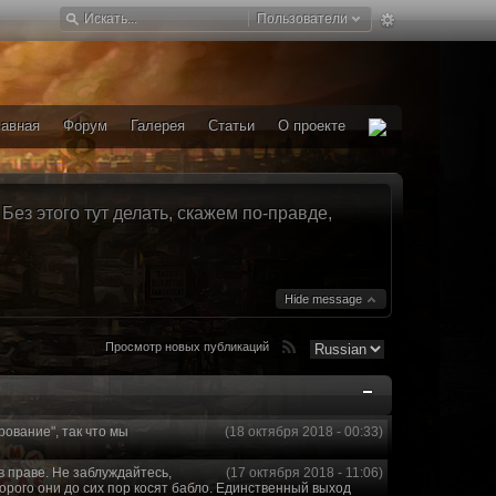
Пользователи
лавная
Форум
Галерея
Статьи
О проекте
ез этого тут делать, скажем по-правде,
Hide message
Просмотр новых публикаций
рование", так что мы
(18 октября 2018 - 00:33)
в праве. Не заблуждайтесь,
(17 октября 2018 - 11:06)
торого они до сих пор косят бабло. Единственный выход