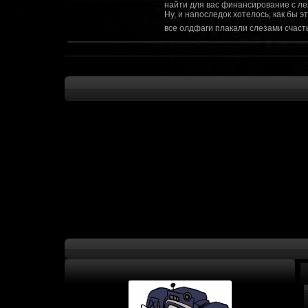
найти для вас финансирование с ле
Ну, и напоследок хотелось, как бы 
все олдфаги плакали слезами счасть
CourierSix
:
Здравствуйте, заходите в наш диско
https://discordapp.com/invite/SxX7Zxf
Рыцарь Братства
:
Здравствуйте, ребята! Может я как-
CourierSix
:
Как доберемся до озвучки, постарае
SomebodySomeone
:
Привет реббя! Жду не дождусь, верн
F@Nt0M
:
Надо будет как-то запилить тут сс
F@Nt0M
:
А попробуем-ка мы проверку на пос
Kadzicy
:
а ещо можна крч сделать тупа 3д (т
показывать эту катсцену а квесты потом
F@Nt0M
:
Ок. Если мы захотим сделать карту 
faeton777
:
Сорян за нахальство, просто контент
тем лучше. Реактор скажем уже есть
оригинальной обстановки. Каждая ло
базе реактор сделать очистку убежи
сначала города в которых уже была б
faeton777
:
Вам нужно изменить вектор вашего п
вы хотите релиз: вам нужны 4-5 мапы
Городом убежища и граждане напали 
против рейдеров... Модор против ре
каравана опять же - локи с пустины.
получить....