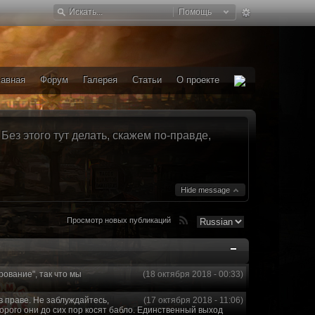
Помощь
лавная
Форум
Галерея
Статьи
О проекте
ез этого тут делать, скажем по-правде,
Hide message
Просмотр новых публикаций
рование", так что мы
(18 октября 2018 - 00:33)
в праве. Не заблуждайтесь,
(17 октября 2018 - 11:06)
торого они до сих пор косят бабло. Единственный выход