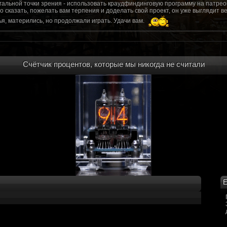
гальной точки зрения - использовать краудфиндинговую программу на патрео
это сказать, пожелать вам терпения и доделать свой проект, он уже выгляди
я, матерились, но продолжали играть. Удачи вам.
рд, там обсудим.
то смогу вам помочь? Буду рад
Счётчик процентов, которые мы никогда не считали
мся связаться с вами.
ее жду с мужеством настоящего война ваш проект, Молтены. Помогу, чем могу,
ылки и на другие информационные ресурсы.
https://discord.gg/WkrksnV
ещаемость до анонса...
https://discord.gg/svX26Rs
ри дэ ну трехмерны) катсцену крч котора я будет показывать локации ну типа 
 хорошо? ато поиграть очень хотчется и проэкт вдруг загнетца эххххх...............
для Quake, обязательно прислушаемся к этому совету.
 какой то у вас уже есть. А время против вас. Боевка и интерактив вам нужен
, ну вот на нем и остановитесь скажем. Даже одной локации достаточно, есл
ка будет - как выпуск. История известна, пройтись по ключевым историям и п
ща 7 от рейдеров, не помню. Начав с боевки уже можно о квестах года через 
оевка... Просто то что вы наметили не закончится никогда. Без релизов все заг
Е
роекта от слова совсем. Забыть про квесты, забыть про большой и открытый 
. в стиле захват города... К каждой мапе по истории, из оригинала. Скажем: 
на Гекко с целью уничтожить реактор." Точка захвата реактор. Можно мувик 
йдеров, НКР-ГУ-НьюРено, против друг друга. Жанр "Осада города" в Falloutаут
... 5 лок чтобы отладить боевку и проработку деталей. Это и старт для всего