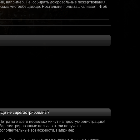
не, например. Т.е. собирать доюровольные пожертвования.
т весьма многообещающе. Ностальгия прям зашкаливает. Чтоб
(10 октября 2018 - 13:08)
(09 октября 2018 - 13:36)
(08 сентября 2018 - 20:10)
(08 сентября 2018 - 17:47)
 как когда-то
(08 июня 2018 - 01:39)
(18 мая 2018 - 17:41)
пролета ну камера да? вот в обще и
(09 мая 2018 - 03:32)
.......(
(07 мая 2018 - 19:15)
 в любом случае. Это база - чем раньше
(07 мая 2018 - 18:23)
и скажем объявить о фишке: точности воспроизведения
оказать в 3д отдельные кусочки. Не знаю, можно даже на
2 -3 задуматься будет, опять же лучше будет проработать
нется... )
ще не зарегистрированы?
мир - большой объем карт и т д. Если
(07 мая 2018 - 18:13)
захват реактора Гекко. "Избранный не смог договориться с
Потратьте всего несколько минут на простую регистрацию!
показать и т д. Можно Город убежище аналогично: граждане
Зарегистрированные пользователи получают
е актуальна чуть не в большей части контента. Охрана
дополнительные возможности. Например:
 что надумаете в будущем и самое быстрое что из этого можно
Создавать новые темы и отвечать в существующие