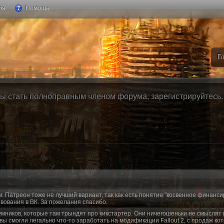
ия
Помощь
Г
ы стать полноправным членом форума, зарегистрируйтесь. Б
м. Патреон тоже не лучший вариант, так как есть понятие "косвенное финанси
вования в ВК. За пожелания спасибо.
умников, которые там трындят про кикстартер. Они ничегошеньки не смыслят 
 вы смогли легально что-то заработать на модификации Fallout 2, с продаж ко