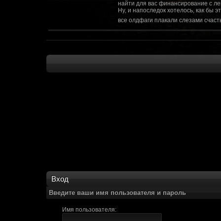
найти для вас финансирование с ле
Ну, и напоследок хотелось, как бы 
все олдфаги плакали слезами счасть
CourierSix
:
Здравствуйте, заходите в наш диско
https://discordapp.com/invite/SxX7Zxf
Рыцарь Братства
:
Здравствуйте, ребята! Может я как-
CourierSix
:
Как доберемся до озвучки, постарае
SomebodySomeone
:
Привет реббя! Жду не дождусь, верн
F@Nt0M
:
Надо будет как-то запилить тут сс
F@Nt0M
:
А попробуем-ка мы проверку на пос
Kadzicy
:
а ещо можна крч сделать тупа 3д (т
показывать эту катсцену а квесты потом
F@Nt0M
:
Ок. Если мы захотим сделать карту 
faeton777
:
Сорян за нахальство, просто контент
тем лучше. Реактор скажем уже есть
оригинальной обстановки. Каждая ло
базе реактор сделать очистку убежи
сначала города в которых уже была б
Вход
faeton777
:
Вам нужно изменить вектор вашего п
вы хотите релиз: вам нужны 4-5 мапы
Введите ваши имя пользователя и пароль
Городом убежища и граждане напали 
против рейдеров... Модор против ре
Имя пользователя:
каравана опять же - локи с пустины.
получить....