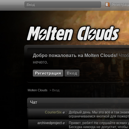
Вход
Регистрац
Добро пожаловать на Molten Clouds!
Чтоб
нечего.
Регистрация
Вход
Molten Clouds
>
Вход
Чат
CourierSix
:
Добрый день. Мы это всё и так знае
ограничиваемся кнопкой для пожерт
archivedproject
:
Привет, ребят! Не слушайте всяких 
Беседка никогда не допустит, чтобы