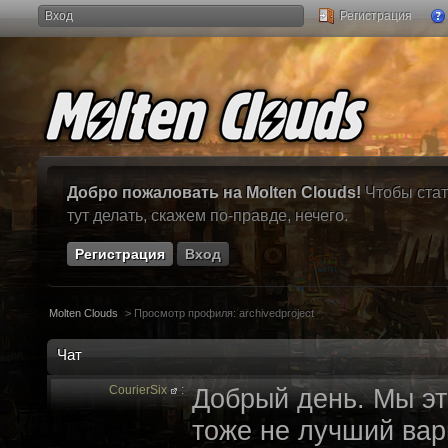
Вход
Регистрация
Добро пожаловать на Molten Clouds!
Чтобы стат
тут делать, скажем по-правде, нечего.
Регистрация
Вход
Molten Clouds
>
Просмотр профиля: archivedproject
Чат
CourierSix
:
Добрый день. Мы эт
тоже не лучший вари