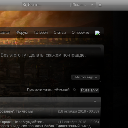
Помощь
лавная
Форум
Галерея
Статьи
О проекте
ез этого тут делать, скажем по-правде,
Hide message
Просмотр новых публикаций
рование", так что мы
(18 октября 2018 - 00:33)
в праве. Не заблуждайтесь,
(17 октября 2018 - 11:06)
торого они до сих пор косят бабло. Единственный выход