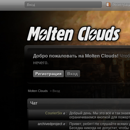
Вход
Регистрац
Добро пожаловать на Molten Clouds!
Чтоб
нечего.
Регистрация
Вход
Molten Clouds
>
Вход
Чат
CourierSix
:
Добрый день. Мы это всё и так знае
ограничиваемся кнопкой для пожерт
archivedproject
:
Привет, ребят! Не слушайте всяких 
Беседка никогда не допустит, чтобы