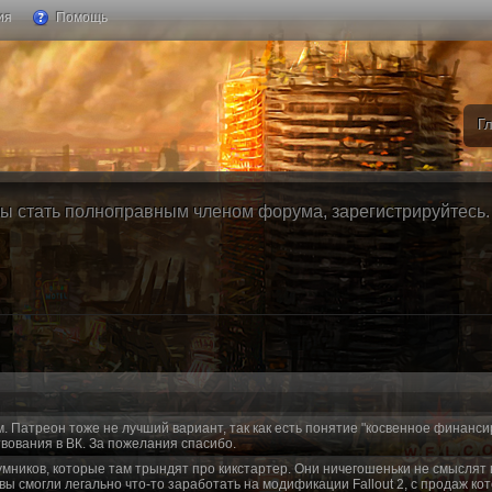
ия
Помощь
Г
ы стать полноправным членом форума, зарегистрируйтесь. Б
м. Патреон тоже не лучший вариант, так как есть понятие "косвенное финанси
вования в ВК. За пожелания спасибо.
умников, которые там трындят про кикстартер. Они ничегошеньки не смыслят 
 вы смогли легально что-то заработать на модификации Fallout 2, с продаж ко