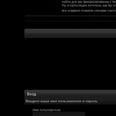
найти для вас финансирование с ле
Ну, и напоследок хотелось, как бы 
все олдфаги плакали слезами счасть
CourierSix
:
Здравствуйте, заходите в наш диско
https://discordapp.com/invite/SxX7Zxf
Рыцарь Братства
:
Здравствуйте, ребята! Может я как-
CourierSix
:
Как доберемся до озвучки, постарае
SomebodySomeone
:
Привет реббя! Жду не дождусь, верн
F@Nt0M
:
Надо будет как-то запилить тут сс
F@Nt0M
:
А попробуем-ка мы проверку на пос
Kadzicy
:
а ещо можна крч сделать тупа 3д (т
показывать эту катсцену а квесты потом
F@Nt0M
:
Ок. Если мы захотим сделать карту 
faeton777
:
Сорян за нахальство, просто контент
тем лучше. Реактор скажем уже есть
оригинальной обстановки. Каждая ло
базе реактор сделать очистку убежи
сначала города в которых уже была б
Вход
faeton777
:
Вам нужно изменить вектор вашего п
вы хотите релиз: вам нужны 4-5 мапы
Введите ваши имя пользователя и пароль
Городом убежища и граждане напали 
против рейдеров... Модор против ре
Имя пользователя:
каравана опять же - локи с пустины.
получить....