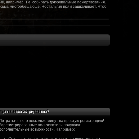
не, например. Т.е. собирать доюровольные пожертвования.
т весьма многообещающе. Ностальгия прям зашкаливает. Чтоб
(10 октября 2018 - 13:08)
(09 октября 2018 - 13:36)
(08 сентября 2018 - 20:10)
(08 сентября 2018 - 17:47)
 как когда-то
(08 июня 2018 - 01:39)
(18 мая 2018 - 17:41)
пролета ну камера да? вот в обще и
(09 мая 2018 - 03:32)
.......(
(07 мая 2018 - 19:15)
 в любом случае. Это база - чем раньше
(07 мая 2018 - 18:23)
и скажем объявить о фишке: точности воспроизведения
оказать в 3д отдельные кусочки. Не знаю, можно даже на
2 -3 задуматься будет, опять же лучше будет проработать
нется... )
ще не зарегистрированы?
мир - большой объем карт и т д. Если
(07 мая 2018 - 18:13)
захват реактора Гекко. "Избранный не смог договориться с
Потратьте всего несколько минут на простую регистрацию!
показать и т д. Можно Город убежище аналогично: граждане
Зарегистрированные пользователи получают
е актуальна чуть не в большей части контента. Охрана
дополнительные возможности. Например:
 что надумаете в будущем и самое быстрое что из этого можно
Создавать новые темы и отвечать в существующие