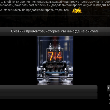
гальной точки зрения - использовать краудфиндинговую программу на патрео
это сказать, пожелать вам терпения и доделать свой проект, он уже выгляди
я, матерились, но продолжали играть. Удачи вам.
рд, там обсудим.
то смогу вам помочь? Буду рад
Счётчик процентов, которые мы никогда не считали
мся связаться с вами.
ее жду с мужеством настоящего война ваш проект, Молтены. Помогу, чем могу,
ылки и на другие информационные ресурсы.
https://discord.gg/WkrksnV
ещаемость до анонса...
https://discord.gg/svX26Rs
ри дэ ну трехмерны) катсцену крч котора я будет показывать локации ну типа 
 хорошо? ато поиграть очень хотчется и проэкт вдруг загнетца эххххх...............
для Quake, обязательно прислушаемся к этому совету.
 какой то у вас уже есть. А время против вас. Боевка и интерактив вам нужен
, ну вот на нем и остановитесь скажем. Даже одной локации достаточно, есл
ка будет - как выпуск. История известна, пройтись по ключевым историям и п
ща 7 от рейдеров, не помню. Начав с боевки уже можно о квестах года через 
оевка... Просто то что вы наметили не закончится никогда. Без релизов все заг
Е
роекта от слова совсем. Забыть про квесты, забыть про большой и открытый 
. в стиле захват города... К каждой мапе по истории, из оригинала. Скажем: 
на Гекко с целью уничтожить реактор." Точка захвата реактор. Можно мувик 
йдеров, НКР-ГУ-НьюРено, против друг друга. Жанр "Осада города" в Falloutаут
... 5 лок чтобы отладить боевку и проработку деталей. Это и старт для всего