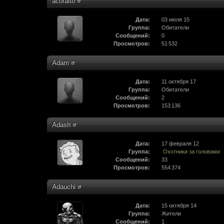
acoraito
Дата:
03 июля 15
Группа:
Обитатели
Сообщений:
0
Просмотров:
51 532
Adam
Дата:
11 октября 17
Группа:
Обитатели
Сообщений:
2
Просмотров:
153 136
Adash
Дата:
17 февраля 12
Группа:
Охотники за головами
Сообщений:
33
Просмотров:
554 374
Adauchi
Дата:
15 октября 14
Группа:
Жители
Сообщений:
1