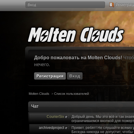
Вход
Регистрац
Добро пожаловать на Molten Clouds!
Чтоб
нечего.
Регистрация
Вход
Molten Clouds
>
Список пользователей
Чат
CourierSix
:
Добрый день. Мы это всё и так знае
ограничиваемся кнопкой для пожерт
archivedproject
:
Привет, ребят! Не слушайте всяких 
Беседка никогда не допустит, чтобы