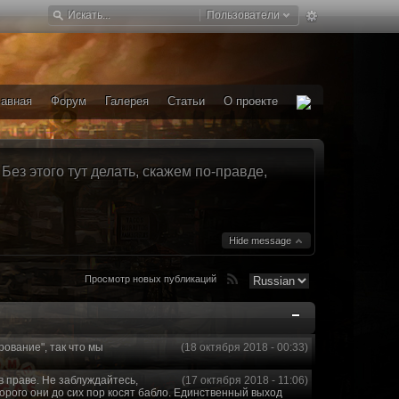
Пользователи
лавная
Форум
Галерея
Статьи
О проекте
ез этого тут делать, скажем по-правде,
Hide message
Просмотр новых публикаций
рование", так что мы
(18 октября 2018 - 00:33)
в праве. Не заблуждайтесь,
(17 октября 2018 - 11:06)
торого они до сих пор косят бабло. Единственный выход