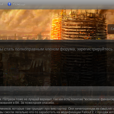
ия
Помощь
Г
ы стать полноправным членом форума, зарегистрируйтесь. Б
м. Патреон тоже не лучший вариант, так как есть понятие "косвенное финанси
вования в ВК. За пожелания спасибо.
умников, которые там трындят про кикстартер. Они ничегошеньки не смыслят 
 вы смогли легально что-то заработать на модификации Fallout 2, с продаж ко