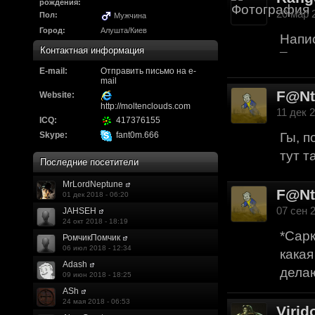
Надо будет как-то з
рождения:
20 мар 2
Пол:
Мужчина
другие информацио
Город:
Алушта/Киев
Напис
https://discord.gg/W
Контактная информация
¯
E-mail:
F@Nt0M
Отправить письмо на e-
:
А попробуем-ка мы
mail
F@N
до анонса...
https:/
Website:
http://moltenclouds.com
11 дек 2
ICQ:
417376155
Kadzicy
:
а ещо можна крч сде
Skype:
fant0m.666
Гы, п
трехмерны) катсцену
тут т
Последние посетители
локации ну типа пр
MrLordNeptune
показывать эту кат
F@N
01 дек 2018 - 06:20
07 сен 2
JAHSEH
поиграть очень хотч
24 окт 2018 - 18:19
*Сарк
эххххх.....................
РомчикПомчик
06 июл 2018 - 12:34
какая
F@Nt0M
:
Ок. Если мы захоти
Adash
делаю
09 июн 2018 - 18:25
обязательно прислу
ASh
24 мая 2018 - 06:53
Virid