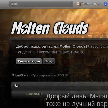
Вход
Регистрация
Добро пожаловать на Molten Clouds!
Чтобы стат
тут делать, скажем по-правде, нечего.
Регистрация
Вход
Molten Clouds
>
Просмотр профиля: F@Nt0M
Чат
CourierSix
:
Добрый день. Мы эт
тоже не лучший вари