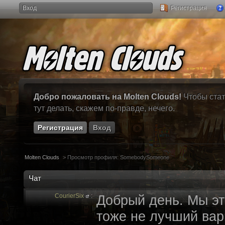
Вход
Регистрация
Добро пожаловать на Molten Clouds!
Чтобы стат
тут делать, скажем по-правде, нечего.
Регистрация
Вход
Molten Clouds
>
Просмотр профиля: SomebodySomeone
Чат
CourierSix
:
Добрый день. Мы эт
тоже не лучший вари