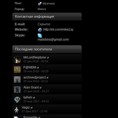
Надо будет как-то з
Пол:
Мужчина
другие информацио
Город:
Минск
https://discord.gg/W
Контактная информация
E-mail:
Скрыто
F@Nt0M
:
А попробуем-ка мы
Website:
http://vk.com/mika1aj
до анонса...
https:/
Skype:
maletsna@gmail.com
Kadzicy
:
а ещо можна крч сде
Последние посетители
трехмерны) катсцену
MrLordNeptune
01 дек 2018 - 04:54
локации ну типа пр
F@Nt0M
показывать эту кат
29 ноя 2018 - 20:25
archivedproject
поиграть очень хотч
25 ноя 2018 - 22:11
Alan Grant
эххххх.....................
15 фев 2018 - 16:27
talhim
F@Nt0M
:
Ок. Если мы захоти
25 мар 2017 - 09:22
обязательно прислу
Vagiz
27 фев 2017 - 17:46
Rangelite