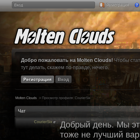
Вход
Регистрация
Добро пожаловать на Molten Clouds!
Чтобы стат
тут делать, скажем по-правде, нечего.
Регистрация
Вход
Molten Clouds
>
Просмотр профиля: CourierSix
Чат
CourierSix
:
Добрый день. Мы эт
тоже не лучший вари