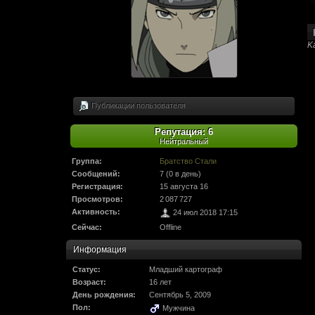
F@Nt0M
:
Создаётся
Urazbai
:
Ваше детище
Urazbai
:
Ну как оно?
K
F@Nt0M
:
Да запросто, только мы главную стр
D-V-A
:
А можно ещё один "Да живы мы"? Ил
F@Nt0M
:
Привет. Написал, свяжемся там.
Публикации пользователя
Gray
:
Доброго времени суток. Жаль, что п
HLA. Просто напишите в ПМ, что на
Репутация: 6
CourierSix
:
Вполне.
Нейтральный
Alan Grant
:
Прогресс проекта идёт в норме?
Группа:
Братство Стали
F@Nt0M
:
Будут естественно, когда их кто-то
Сообщений:
7 (0 в день)
Испытаний, Сьерра, Дыра, Конюшн
Регистрация:
15 августа 16
Dipsty
:
Кстати, кто-нибудь слышал что-то в 
Просмотров:
2 087 727
Dipsty
:
А будут ещё видео с альф-преальф/
Активность:
24 июл 2018 17:15
F@Nt0M
:
Привет. Спасибо, вас тоже. Как види
Сейчас:
Offline
Urazbai
:
Затея хорошая но вот дотянет ли о
Информация
Dipsty
:
Как там Кламат? (В группе ВК прост
Статус:
Младший картограф
Dipsty
:
Здарова, ребят, с новым годом вас
Возраст:
16 лет
F@Nt0M
:
Watch this link:
http://moltenclouds..
День рождения:
Сентябрь 5, 2009
RadFallout100
:
I just joined this site, but Google's tra
Пол:
Мужчина