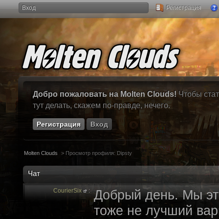
Вход
Регистрация
Добро пожаловать на Molten Clouds!
Чтобы стат
тут делать, скажем по-правде, нечего.
Регистрация
Вход
Molten Clouds
>
Просмотр профиля: Dipsty
Чат
CourierSix
:
Добрый день. Мы эт
тоже не лучший вари