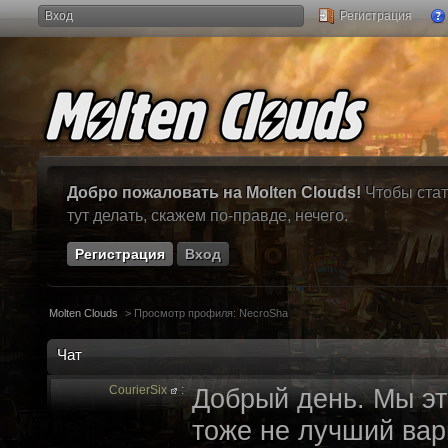
Вход
Регистрация
Добро пожаловать на Molten Clouds!
Чтобы стат
тут делать, скажем по-правде, нечего.
Регистрация
Вход
Molten Clouds
>
Просмотр профиля: NecroSha
Чат
CourierSix
:
Добрый день. Мы эт
тоже не лучший вари