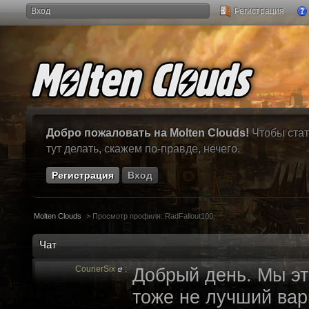
Вход
Регистрация
Добро пожаловать на Molten Clouds!
Чтобы стат
тут делать, скажем по-правде, нечего.
Регистрация
Вход
Molten Clouds
>
Просмотр профиля: RadFallout100
Чат
CourierSix
:
Добрый день. Мы эт
тоже не лучший вари