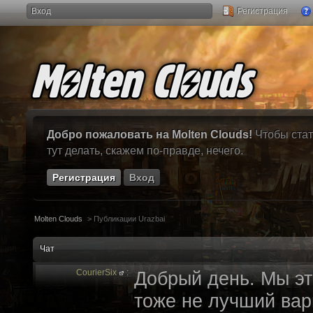
Вход
Регистрация
Добро пожаловать на Molten Clouds!
Чтобы стат
тут делать, скажем по-правде, нечего.
Регистрация
Вход
Molten Clouds
>
Публикации Urazbai
Чат
CourierSix
:
Добрый день. Мы эт
тоже не лучший вари