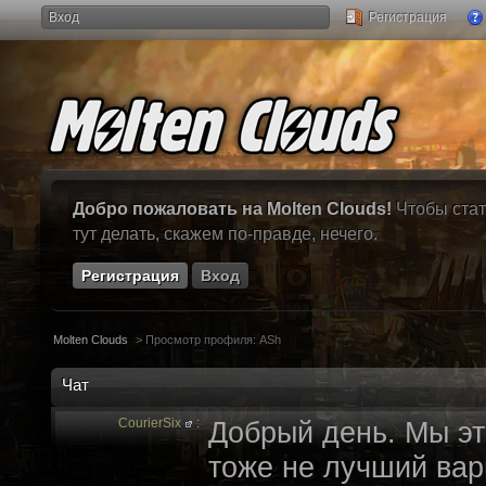
Вход
Регистрация
Добро пожаловать на Molten Clouds!
Чтобы стат
тут делать, скажем по-правде, нечего.
Регистрация
Вход
Molten Clouds
>
Просмотр профиля: ASh
Чат
CourierSix
:
Добрый день. Мы эт
тоже не лучший вари