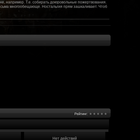
не, например. Т.е. собирать доюровольные пожертвования.
т весьма многообещающе. Ностальгия прям зашкаливает. Чтоб
(10 октября 2018 - 13:08)
(09 октября 2018 - 13:36)
(08 сентября 2018 - 20:10)
(08 сентября 2018 - 17:47)
 как когда-то
(08 июня 2018 - 01:39)
(18 мая 2018 - 17:41)
пролета ну камера да? вот в обще и
(09 мая 2018 - 03:32)
.......(
(07 мая 2018 - 19:15)
 в любом случае. Это база - чем раньше
(07 мая 2018 - 18:23)
и скажем объявить о фишке: точности воспроизведения
оказать в 3д отдельные кусочки. Не знаю, можно даже на
2 -3 задуматься будет, опять же лучше будет проработать
нется... )
Рейтинг:
мир - большой объем карт и т д. Если
(07 мая 2018 - 18:13)
захват реактора Гекко. "Избранный не смог договориться с
показать и т д. Можно Город убежище аналогично: граждане
е актуальна чуть не в большей части контента. Охрана
 что надумаете в будущем и самое быстрое что из этого можно
Нет действий