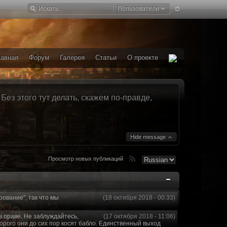
Пользователи
лавная
Форум
Галерея
Статьи
О проекте
ез этого тут делать, скажем по-правде,
Hide message
Просмотр новых публикаций
рование", так что мы
(18 октября 2018 - 00:33)
в праве. Не заблуждайтесь,
(17 октября 2018 - 11:06)
торого они до сих пор косят бабло. Единственный выход