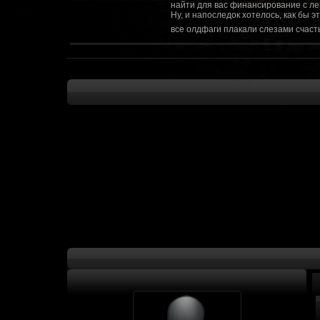
найти для вас финансирование с ле
Ну, и напоследок хотелось, как бы 
все олдфаги плакали слезами счасть
CourierSix
:
Здравствуйте, заходите в наш диско
https://discordapp.com/invite/SxX7Zxf
Рыцарь Братства
:
Здравствуйте, ребята! Может я как-
CourierSix
:
Как доберемся до озвучки, постарае
SomebodySomeone
:
Привет реббя! Жду не дождусь, верн
F@Nt0M
:
Надо будет как-то запилить тут сс
F@Nt0M
:
А попробуем-ка мы проверку на пос
Kadzicy
:
а ещо можна крч сделать тупа 3д (т
показывать эту катсцену а квесты потом
F@Nt0M
:
Ок. Если мы захотим сделать карту 
faeton777
:
Сорян за нахальство, просто контент
тем лучше. Реактор скажем уже есть
оригинальной обстановки. Каждая ло
базе реактор сделать очистку убежи
сначала города в которых уже была б
faeton777
:
Вам нужно изменить вектор вашего п
вы хотите релиз: вам нужны 4-5 мапы
Городом убежища и граждане напали 
против рейдеров... Модор против ре
каравана опять же - локи с пустины.
получить....