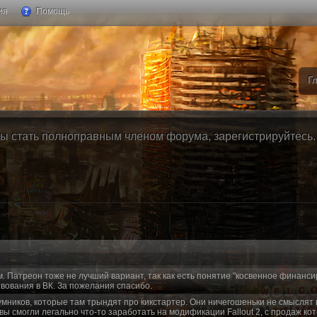
ия
Помощь
Г
ы стать полноправным членом форума, зарегистрируйтесь. Б
м. Патреон тоже не лучший вариант, так как есть понятие "косвенное финанси
вования в ВК. За пожелания спасибо.
умников, которые там трындят про кикстартер. Они ничегошеньки не смыслят 
 вы смогли легально что-то заработать на модификации Fallout 2, с продаж ко