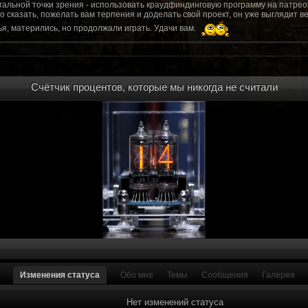
гальной точки зрения - использовать краудфиндинговую программу на патрео
это сказать, пожелать вам терпения и доделать свой проект, он уже выгляди
я, матерились, но продолжали играть. Удачи вам.
рд, там обсудим.
то смогу вам помочь? Буду рад
Счётчик процентов, которые мы никогда не считали
мся связаться с вами.
ее жду с мужеством настоящего война ваш проект, Молтены. Помогу, чем могу,
ылки и на другие информационные ресурсы.
https://discord.gg/WkrksnV
ещаемость до анонса...
https://discord.gg/svX26Rs
ри дэ ну трехмерны) катсцену крч котора я будет показывать локации ну типа 
 хорошо? ато поиграть очень хотчется и проэкт вдруг загнетца эххххх...............
для Quake, обязательно прислушаемся к этому совету.
 какой то у вас уже есть. А время против вас. Боевка и интерактив вам нужен
, ну вот на нем и остановитесь скажем. Даже одной локации достаточно, есл
ка будет - как выпуск. История известна, пройтись по ключевым историям и п
ща 7 от рейдеров, не помню. Начав с боевки уже можно о квестах года через 
оевка... Просто то что вы наметили не закончится никогда. Без релизов все заг
роекта от слова совсем. Забыть про квесты, забыть про большой и открытый 
. в стиле захват города... К каждой мапе по истории, из оригинала. Скажем: 
Изменения статуса
Обо мне
Темы
Сообщения
Галерея
на Гекко с целью уничтожить реактор." Точка захвата реактор. Можно мувик 
йдеров, НКР-ГУ-НьюРено, против друг друга. Жанр "Осада города" в Falloutаут
... 5 лок чтобы отладить боевку и проработку деталей. Это и старт для всего
Нет изменений статуса