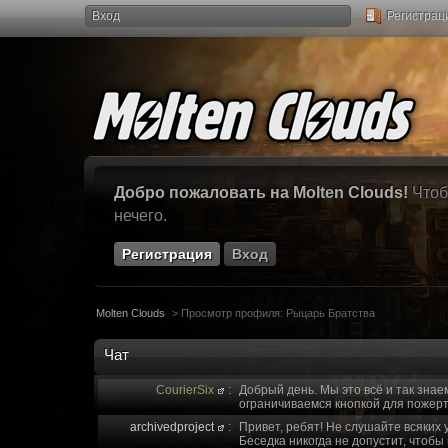
Вход
Регистрац
Добро пожаловать на Molten Clouds!
Чтоб
нечего.
Регистрация
Вход
Molten Clouds
>
Просмотр профиля: Рыцарь Братства
Чат
CourierSix
:
Добрый день. Мы это всё и так знае
ограничиваемся кнопкой для пожерт
archivedproject
:
Привет, ребят! Не слушайте всяких 
Беседка никогда не допустит, чтобы