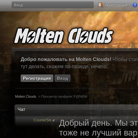
Вход
Регистрация
Добро пожаловать на Molten Clouds!
Чтобы стат
тут делать, скажем по-правде, нечего.
Регистрация
Вход
Molten Clouds
>
Просмотр профиля: F@Nt0M
Чат
CourierSix
:
Добрый день. Мы эт
тоже не лучший вари