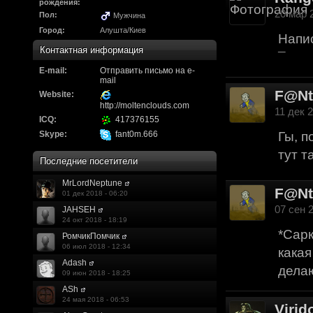
Надо будет как-то з
рождения:
20 мар 2
Пол:
Мужчина
другие информацио
Город:
Алушта/Киев
Напис
https://discord.gg/W
Контактная информация
¯
E-mail:
F@Nt0M
Отправить письмо на e-
:
А попробуем-ка мы
mail
F@N
до анонса...
https:/
Website:
http://moltenclouds.com
11 дек 2
ICQ:
417376155
Kadzicy
:
а ещо можна крч сде
Skype:
fant0m.666
Гы, п
трехмерны) катсцену
тут т
Последние посетители
локации ну типа пр
MrLordNeptune
показывать эту кат
F@N
01 дек 2018 - 06:20
07 сен 2
JAHSEH
поиграть очень хотч
24 окт 2018 - 18:19
*Сарк
эххххх.....................
РомчикПомчик
06 июл 2018 - 12:34
какая
F@Nt0M
:
Ок. Если мы захоти
Adash
делаю
09 июн 2018 - 18:25
обязательно прислу
ASh
24 мая 2018 - 06:53
Virid