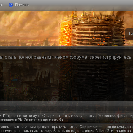
ия
Помощь
Г
ы стать полноправным членом форума, зарегистрируйтесь. Б
м. Патреон тоже не лучший вариант, так как есть понятие "косвенное финанси
вования в ВК. За пожелания спасибо.
умников, которые там трындят про кикстартер. Они ничегошеньки не смыслят 
 вы смогли легально что-то заработать на модификации Fallout 2, с продаж ко