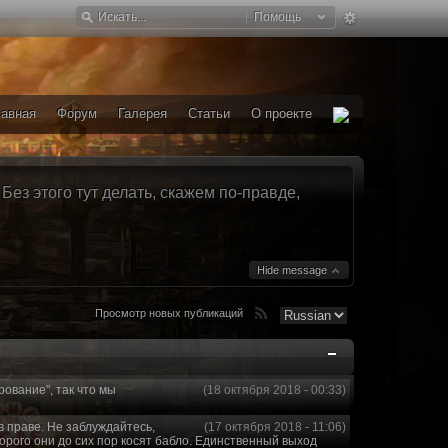
Помощь
лавная
Форум
Галерея
Статьи
О проекте
ез этого тут делать, скажем по-правде,
Hide message
Просмотр новых публикаций
рование", так что мы
(18 октября 2018 - 00:33)
в праве. Не заблуждайтесь,
(17 октября 2018 - 11:06)
торого они до сих пор косят бабло. Единственный выход