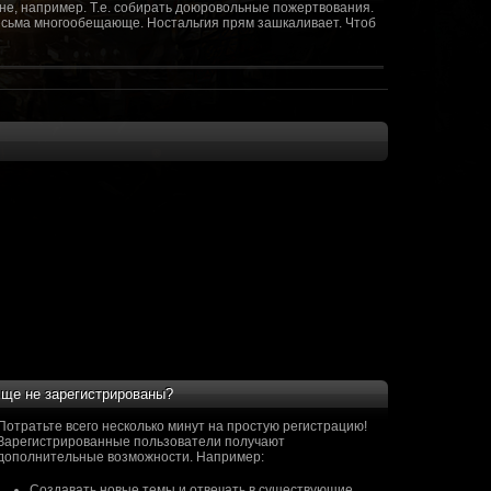
не, например. Т.е. собирать доюровольные пожертвования.
т весьма многообещающе. Ностальгия прям зашкаливает. Чтоб
(10 октября 2018 - 13:08)
(09 октября 2018 - 13:36)
(08 сентября 2018 - 20:10)
(08 сентября 2018 - 17:47)
 как когда-то
(08 июня 2018 - 01:39)
(18 мая 2018 - 17:41)
пролета ну камера да? вот в обще и
(09 мая 2018 - 03:32)
.......(
(07 мая 2018 - 19:15)
 в любом случае. Это база - чем раньше
(07 мая 2018 - 18:23)
и скажем объявить о фишке: точности воспроизведения
оказать в 3д отдельные кусочки. Не знаю, можно даже на
2 -3 задуматься будет, опять же лучше будет проработать
нется... )
ще не зарегистрированы?
мир - большой объем карт и т д. Если
(07 мая 2018 - 18:13)
захват реактора Гекко. "Избранный не смог договориться с
Потратьте всего несколько минут на простую регистрацию!
показать и т д. Можно Город убежище аналогично: граждане
Зарегистрированные пользователи получают
е актуальна чуть не в большей части контента. Охрана
дополнительные возможности. Например:
 что надумаете в будущем и самое быстрое что из этого можно
Создавать новые темы и отвечать в существующие