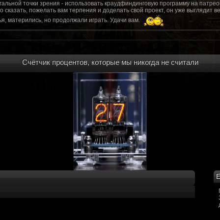
гальной точки зрения - использовать краудфиндинговую программу на патрео
это сказать, пожелать вам терпения и доделать свой проект, он уже выгляди
я, матерились, но продолжали играть. Удачи вам.
рд, там обсудим.
то смогу вам помочь? Буду рад
Счётчик процентов, которые мы никогда не считали
мся связаться с вами.
ее жду с мужеством настоящего война ваш проект, Молтены. Помогу, чем могу,
ылки и на другие информационные ресурсы.
https://discord.gg/WkrksnV
ещаемость до анонса...
https://discord.gg/svX26Rs
ри дэ ну трехмерны) катсцену крч котора я будет показывать локации ну типа 
 хорошо? ато поиграть очень хотчется и проэкт вдруг загнетца эххххх...............
для Quake, обязательно прислушаемся к этому совету.
 какой то у вас уже есть. А время против вас. Боевка и интерактив вам нужен
, ну вот на нем и остановитесь скажем. Даже одной локации достаточно, есл
ка будет - как выпуск. История известна, пройтись по ключевым историям и п
ща 7 от рейдеров, не помню. Начав с боевки уже можно о квестах года через 
оевка... Просто то что вы наметили не закончится никогда. Без релизов все заг
Е
роекта от слова совсем. Забыть про квесты, забыть про большой и открытый 
. в стиле захват города... К каждой мапе по истории, из оригинала. Скажем: 
на Гекко с целью уничтожить реактор." Точка захвата реактор. Можно мувик 
йдеров, НКР-ГУ-НьюРено, против друг друга. Жанр "Осада города" в Falloutаут
... 5 лок чтобы отладить боевку и проработку деталей. Это и старт для всего