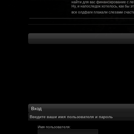
найти для вас финансирование с ле
Ну, и напоследок хотелось, как бы 
все олдфаги плакали слезами счасть
CourierSix
:
Здравствуйте, заходите в наш диско
https://discordapp.com/invite/SxX7Zxf
Рыцарь Братства
:
Здравствуйте, ребята! Может я как-
CourierSix
:
Как доберемся до озвучки, постарае
SomebodySomeone
:
Привет реббя! Жду не дождусь, верн
F@Nt0M
:
Надо будет как-то запилить тут сс
F@Nt0M
:
А попробуем-ка мы проверку на пос
Kadzicy
:
а ещо можна крч сделать тупа 3д (т
показывать эту катсцену а квесты потом
F@Nt0M
:
Ок. Если мы захотим сделать карту 
faeton777
:
Сорян за нахальство, просто контент
тем лучше. Реактор скажем уже есть
оригинальной обстановки. Каждая ло
базе реактор сделать очистку убежи
сначала города в которых уже была б
Вход
faeton777
:
Вам нужно изменить вектор вашего п
вы хотите релиз: вам нужны 4-5 мапы
Введите ваши имя пользователя и пароль
Городом убежища и граждане напали 
против рейдеров... Модор против ре
Имя пользователя:
каравана опять же - локи с пустины.
получить....