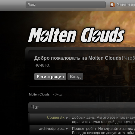
Вход
Регистрац
Добро пожаловать на Molten Clouds!
Чтоб
нечего.
Регистрация
Вход
Molten Clouds
>
Вход
Чат
CourierSix
:
Добрый день. Мы это всё и так знае
ограничиваемся кнопкой для пожерт
archivedproject
:
Привет, ребят! Не слушайте всяких 
Беседка никогда не допустит, чтобы