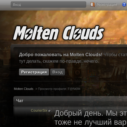
Вход
Регистрация
Добро пожаловать на Molten Clouds!
Чтобы стат
тут делать, скажем по-правде, нечего.
Регистрация
Вход
Molten Clouds
>
Просмотр профиля: F@Nt0M
Чат
CourierSix
:
Добрый день. Мы эт
тоже не лучший вари