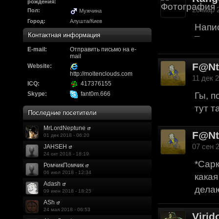
Надо будет как-то з
рождения:
20 мар 2
Пол:
Мужчина
другие информацио
Город:
Алушта/Киев
Напис
https://discord.gg/W
Контактная информация
¯
E-mail:
F@Nt0M
Отправить письмо на e-
:
А попробуем-ка мы
mail
F@N
до анонса...
https:/
Website:
http://moltenclouds.com
11 дек 2
ICQ:
417376155
Kadzicy
:
а ещо можна крч сде
Skype:
fant0m.666
Гы, п
трехмерны) катсцену
тут т
Последние посетители
локации ну типа пр
MrLordNeptune
показывать эту кат
F@N
01 дек 2018 - 06:20
07 сен 2
JAHSEH
поиграть очень хотч
24 окт 2018 - 18:19
*Сарк
эххххх.....................
РомчикПомчик
06 июл 2018 - 12:34
какая
F@Nt0M
:
Ок. Если мы захоти
Adash
делаю
09 июн 2018 - 18:25
обязательно прислу
ASh
24 мая 2018 - 06:53
Virid