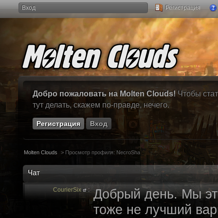
Вход
Регистрация
Добро пожаловать на Molten Clouds!
Чтобы стат
тут делать, скажем по-правде, нечего.
Регистрация
Вход
Molten Clouds
>
Просмотр профиля: NecroSha
Чат
CourierSix
:
Добрый день. Мы эт
тоже не лучший вари