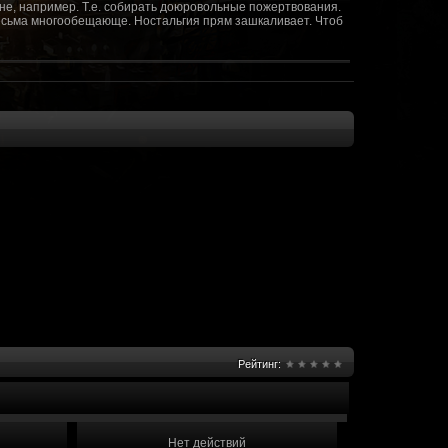
не, например. Т.е. собирать доюровольные пожертвования.
т весьма многообещающе. Ностальгия прям зашкаливает. Чтоб
(10 октября 2018 - 13:08)
(09 октября 2018 - 13:36)
(08 сентября 2018 - 20:10)
(08 сентября 2018 - 17:47)
 как когда-то
(08 июня 2018 - 01:39)
(18 мая 2018 - 17:41)
пролета ну камера да? вот в обще и
(09 мая 2018 - 03:32)
.......(
(07 мая 2018 - 19:15)
 в любом случае. Это база - чем раньше
(07 мая 2018 - 18:23)
и скажем объявить о фишке: точности воспроизведения
оказать в 3д отдельные кусочки. Не знаю, можно даже на
2 -3 задуматься будет, опять же лучше будет проработать
нется... )
Рейтинг:
мир - большой объем карт и т д. Если
(07 мая 2018 - 18:13)
захват реактора Гекко. "Избранный не смог договориться с
показать и т д. Можно Город убежище аналогично: граждане
е актуальна чуть не в большей части контента. Охрана
 что надумаете в будущем и самое быстрое что из этого можно
Нет действий