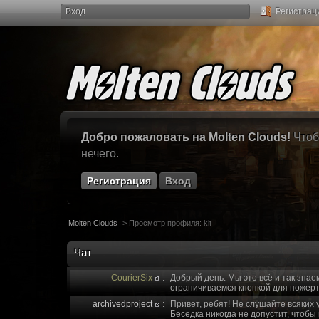
Вход
Регистрац
Добро пожаловать на Molten Clouds!
Чтоб
нечего.
Регистрация
Вход
Molten Clouds
>
Просмотр профиля: kit
Чат
CourierSix
:
Добрый день. Мы это всё и так знае
ограничиваемся кнопкой для пожерт
archivedproject
:
Привет, ребят! Не слушайте всяких 
Беседка никогда не допустит, чтобы