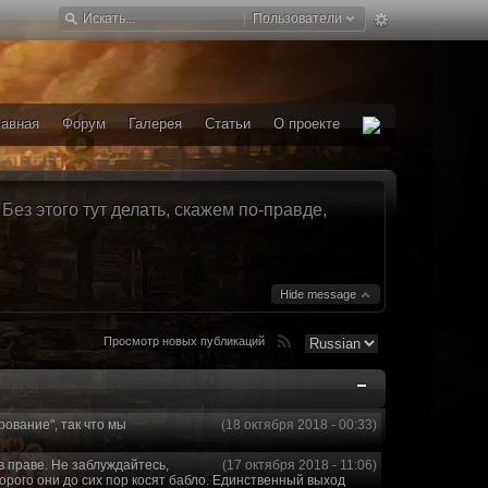
Пользователи
лавная
Форум
Галерея
Статьи
О проекте
ез этого тут делать, скажем по-правде,
Hide message
Просмотр новых публикаций
рование", так что мы
(18 октября 2018 - 00:33)
в праве. Не заблуждайтесь,
(17 октября 2018 - 11:06)
торого они до сих пор косят бабло. Единственный выход