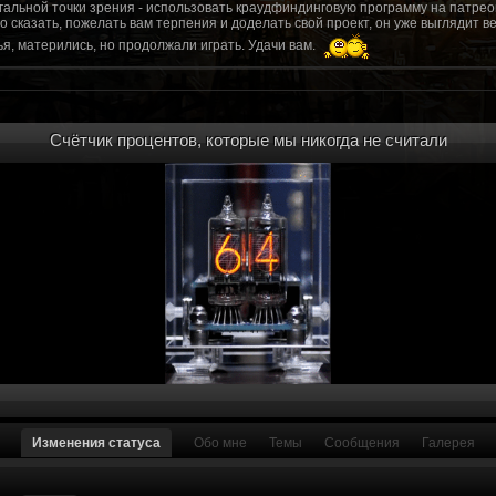
гальной точки зрения - использовать краудфиндинговую программу на патрео
это сказать, пожелать вам терпения и доделать свой проект, он уже выгляди
я, матерились, но продолжали играть. Удачи вам.
рд, там обсудим.
то смогу вам помочь? Буду рад
Счётчик процентов, которые мы никогда не считали
мся связаться с вами.
ее жду с мужеством настоящего война ваш проект, Молтены. Помогу, чем могу,
ылки и на другие информационные ресурсы.
https://discord.gg/WkrksnV
ещаемость до анонса...
https://discord.gg/svX26Rs
ри дэ ну трехмерны) катсцену крч котора я будет показывать локации ну типа 
 хорошо? ато поиграть очень хотчется и проэкт вдруг загнетца эххххх...............
для Quake, обязательно прислушаемся к этому совету.
 какой то у вас уже есть. А время против вас. Боевка и интерактив вам нужен
, ну вот на нем и остановитесь скажем. Даже одной локации достаточно, есл
ка будет - как выпуск. История известна, пройтись по ключевым историям и п
ща 7 от рейдеров, не помню. Начав с боевки уже можно о квестах года через 
оевка... Просто то что вы наметили не закончится никогда. Без релизов все заг
роекта от слова совсем. Забыть про квесты, забыть про большой и открытый 
. в стиле захват города... К каждой мапе по истории, из оригинала. Скажем: 
Изменения статуса
Обо мне
Темы
Сообщения
Галерея
на Гекко с целью уничтожить реактор." Точка захвата реактор. Можно мувик 
йдеров, НКР-ГУ-НьюРено, против друг друга. Жанр "Осада города" в Falloutаут
... 5 лок чтобы отладить боевку и проработку деталей. Это и старт для всего