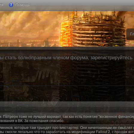
ия
Помощь
Г
ы стать полноправным членом форума, зарегистрируйтесь. Б
м. Патреон тоже не лучший вариант, так как есть понятие "косвенное финанси
вования в ВК. За пожелания спасибо.
умников, которые там трындят про кикстартер. Они ничегошеньки не смыслят 
 вы смогли легально что-то заработать на модификации Fallout 2, с продаж ко