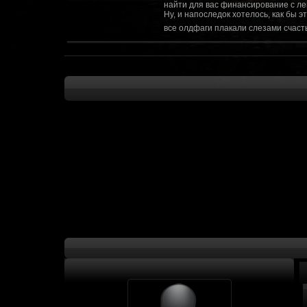
найти для вас финансирование с ле
Ну, и напоследок хотелось, как бы 
все олдфаги плакали слезами счасть
CourierSix
:
Здравствуйте, заходите в наш диско
https://discordapp.com/invite/SxX7Zxf
Рыцарь Братства
:
Здравствуйте, ребята! Может я как-
CourierSix
:
Как доберемся до озвучки, постарае
SomebodySomeone
:
Привет реббя! Жду не дождусь, верн
F@Nt0M
:
Надо будет как-то запилить тут сс
F@Nt0M
:
А попробуем-ка мы проверку на пос
Kadzicy
:
а ещо можна крч сделать тупа 3д (т
показывать эту катсцену а квесты потом
F@Nt0M
:
Ок. Если мы захотим сделать карту 
faeton777
:
Сорян за нахальство, просто контент
тем лучше. Реактор скажем уже есть
оригинальной обстановки. Каждая ло
базе реактор сделать очистку убежи
сначала города в которых уже была б
faeton777
:
Вам нужно изменить вектор вашего п
вы хотите релиз: вам нужны 4-5 мапы
Городом убежища и граждане напали 
против рейдеров... Модор против ре
каравана опять же - локи с пустины.
получить....