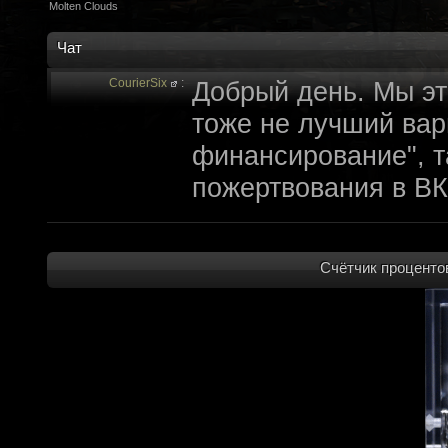
Molten Clouds
Чат
CourierSix
:
Добрый день. Мы эт
тоже не лучший вари
финансирование", т
пожертвования в ВК
archivedproject
:
Привет, ребят! Не 
которые там трындя
Счётчик процентов
не смыслят в праве
не допустит, чтобы 
на модификации Fall
пор косят бабло. Е
финансирование с л