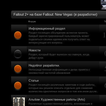
краудфиндинговую п
собирать доюроволь
Fallout 2+ на базе Fallout: New Vegas (в разработке)
хотелось, как бы эт
Форум
доделать свой прое
Т
Информационный раздел
многообещающе. Но
Раздел посвящен обсуждению аспектов проекта.
Каждый зарегистрированный пользователь может
олдфаги плакали сл
поделиться своими идеями или получить ответ на
интересующие его вопросы.
продолжали играть.
Новости
CourierSix
:
Здравствуйте, захо
Раздел, который будет вынесен на главную, когда
дойдут руки.
обсудим.
Недоблог разработки.
https://discordapp.c
Непосредственная информация о делах проекта с
неизвестной частотой обновления
Рыцарь Братства
:
Здравствуйте, ребят
Статьи
Раздел посвящён различным заметкам в ходе работы,
вам помочь? Буду р
которые мы решили описать отдельно для снижения
количества однотипных вопросов в том или ином русле.
CourierSix
:
Как доберемся до о
Альбом Художественные работы (Arts)
Различные художественные работы, возникающие в
связаться с вами.