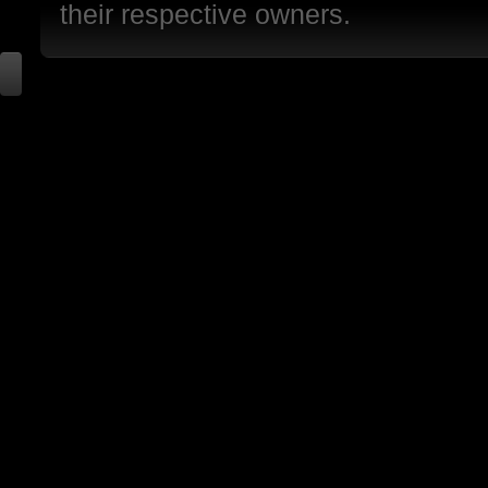
their respective owners.
убежища 7 от рейде
можно о квестах год
же лучше будет про
была боевка... Прос
никогда. Без релизов
faeton777
:
Вам нужно изменить
слова совсем. Забы
открытый мир - боль
релиз: вам нужны 4-
каждой мапе по ист
реактора Гекко. "Из
Городом убежища и 
уничтожить реактор
показать и т д. Мо