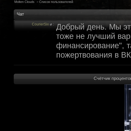
Molten Clouds
>
Список пользователей
Чат
CourierSix
:
Добрый день. Мы эт
тоже не лучший вари
финансирование", т
пожертвования в ВК
archivedproject
:
Привет, ребят! Не 
которые там трындя
Счётчик процентов
не смыслят в праве
не допустит, чтобы 
на модификации Fall
пор косят бабло. Е
финансирование с л