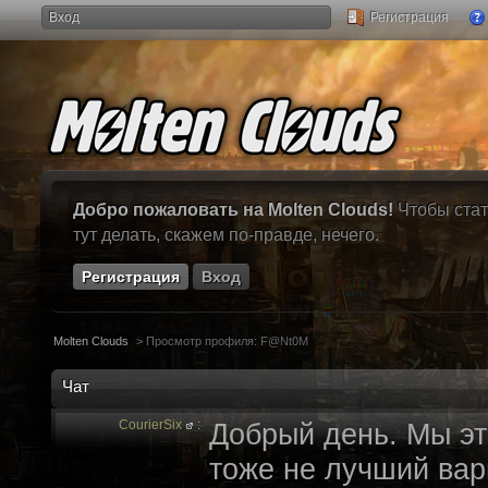
Вход
Регистрация
Добро пожаловать на Molten Clouds!
Чтобы стат
тут делать, скажем по-правде, нечего.
Регистрация
Вход
Molten Clouds
>
Просмотр профиля: F@Nt0M
Чат
CourierSix
:
Добрый день. Мы эт
тоже не лучший вари