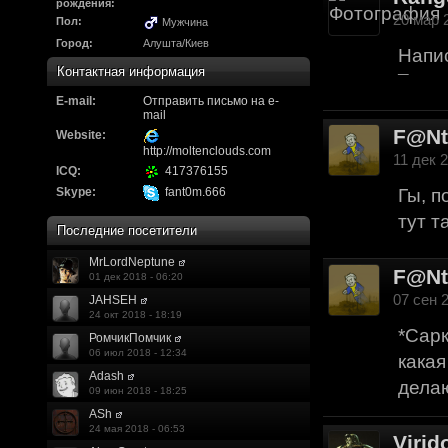
Надо будет как-то з
рождения:
20 мар 2
Пол:
Мужчина
другие информацио
Город:
Алушта/Киев
Напис
https://discord.gg/W
Контактная информация
¯
E-mail:
F@Nt0M
Отправить письмо на e-
:
А попробуем-ка мы
mail
F@N
до анонса...
https:/
Website:
http://moltenclouds.com
11 дек 2
ICQ:
417376155
Kadzicy
:
а ещо можна крч сде
Skype:
fant0m.666
Гы, п
трехмерны) катсцену
тут т
Последние посетители
локации ну типа пр
MrLordNeptune
показывать эту кат
F@N
01 дек 2018 - 06:20
07 сен 2
JAHSEH
поиграть очень хотч
24 окт 2018 - 18:19
*Сарк
эххххх.....................
РомчикПомчик
06 июл 2018 - 12:34
какая
F@Nt0M
:
Ок. Если мы захоти
Adash
делаю
09 июн 2018 - 18:25
обязательно прислу
ASh
24 мая 2018 - 06:53
Virid