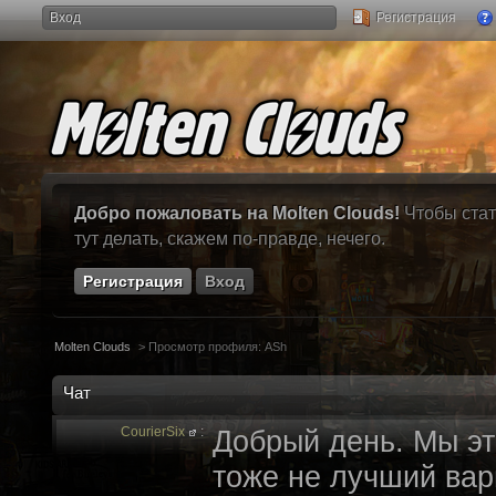
Вход
Регистрация
Добро пожаловать на Molten Clouds!
Чтобы стат
тут делать, скажем по-правде, нечего.
Регистрация
Вход
Molten Clouds
>
Просмотр профиля: ASh
Чат
CourierSix
:
Добрый день. Мы эт
тоже не лучший вари