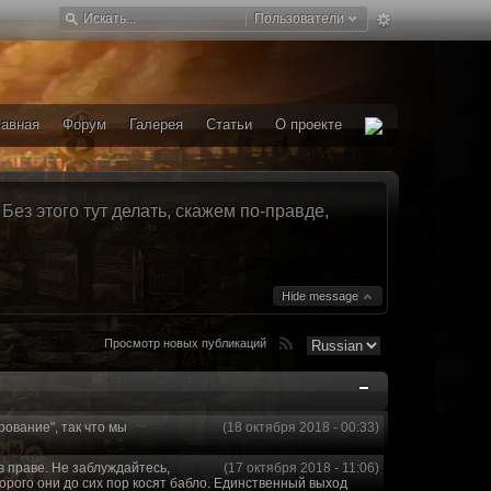
Пользователи
лавная
Форум
Галерея
Статьи
О проекте
ез этого тут делать, скажем по-правде,
Hide message
Просмотр новых публикаций
рование", так что мы
(18 октября 2018 - 00:33)
в праве. Не заблуждайтесь,
(17 октября 2018 - 11:06)
торого они до сих пор косят бабло. Единственный выход