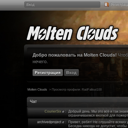
Вход
Регистрац
Добро пожаловать на Molten Clouds!
Чтоб
нечего.
Регистрация
Вход
Molten Clouds
>
Просмотр профиля: RadFallout100
Чат
CourierSix
:
Добрый день. Мы это всё и так знае
ограничиваемся кнопкой для пожерт
archivedproject
:
Привет, ребят! Не слушайте всяких 
Беседка никогда не допустит, чтобы