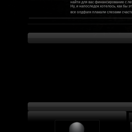
найти для вас финансирование с ле
Ну, и напоследок хотелось, как бы 
все олдфаги плакали слезами счасть
CourierSix
:
Здравствуйте, заходите в наш диско
https://discordapp.com/invite/SxX7Zxf
Рыцарь Братства
:
Здравствуйте, ребята! Может я как-
CourierSix
:
Как доберемся до озвучки, постарае
SomebodySomeone
:
Привет реббя! Жду не дождусь, верн
F@Nt0M
:
Надо будет как-то запилить тут сс
F@Nt0M
:
А попробуем-ка мы проверку на пос
Kadzicy
:
а ещо можна крч сделать тупа 3д (т
показывать эту катсцену а квесты потом
F@Nt0M
:
Ок. Если мы захотим сделать карту 
faeton777
:
Сорян за нахальство, просто контент
тем лучше. Реактор скажем уже есть
оригинальной обстановки. Каждая ло
базе реактор сделать очистку убежи
сначала города в которых уже была б
faeton777
:
Вам нужно изменить вектор вашего п
вы хотите релиз: вам нужны 4-5 мапы
Городом убежища и граждане напали 
против рейдеров... Модор против ре
каравана опять же - локи с пустины.
получить....