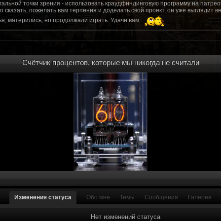
гальной точки зрения - использовать краудфиндинговую программу на патрео
это сказать, пожелать вам терпения и доделать свой проект, он уже выгляди
я, матерились, но продолжали играть. Удачи вам.
рд, там обсудим.
то смогу вам помочь? Буду рад
Счётчик процентов, которые мы никогда не считали
мся связаться с вами.
ее жду с мужеством настоящего война ваш проект, Молтены. Помогу, чем могу,
ылки и на другие информационные ресурсы.
https://discord.gg/WkrksnV
ещаемость до анонса...
https://discord.gg/svX26Rs
ри дэ ну трехмерны) катсцену крч котора я будет показывать локации ну типа 
 хорошо? ато поиграть очень хотчется и проэкт вдруг загнетца эххххх...............
для Quake, обязательно прислушаемся к этому совету.
 какой то у вас уже есть. А время против вас. Боевка и интерактив вам нужен
, ну вот на нем и остановитесь скажем. Даже одной локации достаточно, есл
ка будет - как выпуск. История известна, пройтись по ключевым историям и п
ща 7 от рейдеров, не помню. Начав с боевки уже можно о квестах года через 
оевка... Просто то что вы наметили не закончится никогда. Без релизов все заг
роекта от слова совсем. Забыть про квесты, забыть про большой и открытый 
. в стиле захват города... К каждой мапе по истории, из оригинала. Скажем: 
Изменения статуса
Обо мне
Темы
Сообщения
Галерея
на Гекко с целью уничтожить реактор." Точка захвата реактор. Можно мувик 
йдеров, НКР-ГУ-НьюРено, против друг друга. Жанр "Осада города" в Falloutаут
... 5 лок чтобы отладить боевку и проработку деталей. Это и старт для всего
Нет изменений статуса