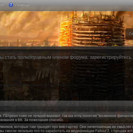
ия
Помощь
Г
ы стать полноправным членом форума, зарегистрируйтесь. Б
м. Патреон тоже не лучший вариант, так как есть понятие "косвенное финанси
вования в ВК. За пожелания спасибо.
умников, которые там трындят про кикстартер. Они ничегошеньки не смыслят 
 вы смогли легально что-то заработать на модификации Fallout 2, с продаж ко