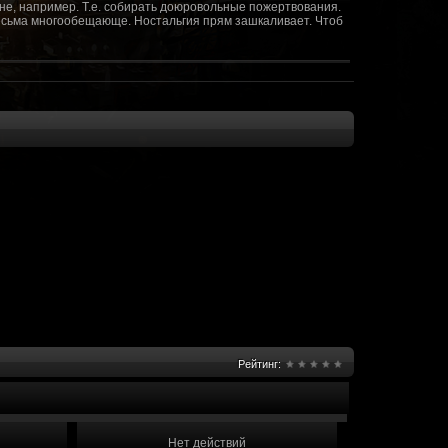
не, например. Т.е. собирать доюровольные пожертвования.
т весьма многообещающе. Ностальгия прям зашкаливает. Чтоб
(10 октября 2018 - 13:08)
(09 октября 2018 - 13:36)
(08 сентября 2018 - 20:10)
(08 сентября 2018 - 17:47)
 как когда-то
(08 июня 2018 - 01:39)
(18 мая 2018 - 17:41)
пролета ну камера да? вот в обще и
(09 мая 2018 - 03:32)
.......(
(07 мая 2018 - 19:15)
 в любом случае. Это база - чем раньше
(07 мая 2018 - 18:23)
и скажем объявить о фишке: точности воспроизведения
оказать в 3д отдельные кусочки. Не знаю, можно даже на
2 -3 задуматься будет, опять же лучше будет проработать
нется... )
Рейтинг:
мир - большой объем карт и т д. Если
(07 мая 2018 - 18:13)
захват реактора Гекко. "Избранный не смог договориться с
показать и т д. Можно Город убежище аналогично: граждане
е актуальна чуть не в большей части контента. Охрана
 что надумаете в будущем и самое быстрое что из этого можно
Нет действий