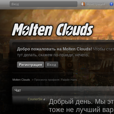
Вход
Регистрация
Добро пожаловать на Molten Clouds!
Чтобы стат
тут делать, скажем по-правде, нечего.
Регистрация
Вход
Molten Clouds
>
Просмотр профиля: Paladin Hans
Чат
CourierSix
:
Добрый день. Мы эт
тоже не лучший вари