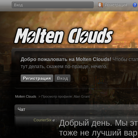
Вход
Регистрация
Добро пожаловать на Molten Clouds!
Чтобы стат
тут делать, скажем по-правде, нечего.
Регистрация
Вход
Molten Clouds
>
Просмотр профиля: Alan Grant
Чат
CourierSix
:
Добрый день. Мы эт
тоже не лучший вари