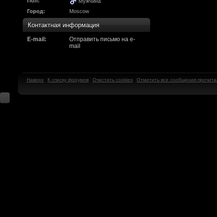
Надо будет как-то з
Пол:
Мужчина
Город:
Moscow
другие информацио
Контактная информация
https://discord.gg/W
E-mail:
Отправить письмо на e-
mail
F@Nt0M
:
А попробуем-ка мы
до анонса...
https:/
Наверх
К списку форумов
Очистить cookies
Отметить все сообщения прочит
Kadzicy
:
а ещо можна крч сде
трехмерны) катсцену
локации ну типа пр
показывать эту кат
поиграть очень хотч
эххххх.....................
F@Nt0M
:
Ок. Если мы захоти
обязательно прислу