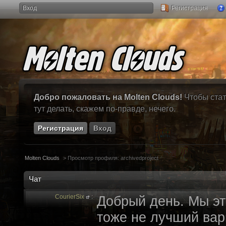
Вход
Регистрация
Добро пожаловать на Molten Clouds!
Чтобы стат
тут делать, скажем по-правде, нечего.
Регистрация
Вход
Molten Clouds
>
Просмотр профиля: archivedproject
Чат
CourierSix
:
Добрый день. Мы эт
тоже не лучший вари