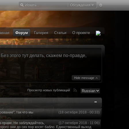
Обсуждения
авная
Форум
Галерея
Статьи
О проекте
ез этого тут делать, скажем по-правде,
Hide message
Просмотр новых публикаций
рование", так что мы
(18 октября 2018 - 00:33)
в праве. Не заблуждайтесь,
(17 октября 2018 - 11:06)
торого они до сих пор косят бабло. Единственный выход