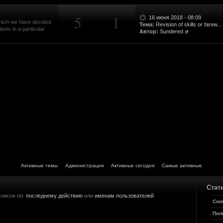
ала.
5
1
16 июня 2018 - 08:09
 which we have decided
Тема:
Revision of skills or farew...
tube.
ons in a particular
Автор:
Sundered
е секрет?
 узнал о проекте , несказанно рад !!!!! Спасибо огромное что занимаетесь таки
о.
ти стоит рассказывать...
ля отпуска. А то от работы кони дохнут.
ак он увидит свет.
 требует к себе очень много внимания, но поверь узнав о вашем проекте я сле
Активные темы
Администрация
Активные сегодня
Самые активные
нужным озвучить подобную фразу...
Стат
уже подросли и им не до этого, а для любителей 3 и 4 части это не интересно
до сделать.
список по:
последнему действию
или
именам пользователей
Соо
4
Пол
ичку группы стучался - то там уже обсудили, разберёмся дальше уже со скрипт