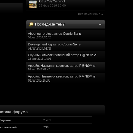
kit
**@**й гипс!
(13 ноября 2017 - 12:37)
22 фев 2016 19:00
(13 ноября 2017 - 10:55)
Все изменения →
(13 ноября 2017 - 10:53)
Последние темы
(13 ноября 2017 - 04:08)
(12 ноября 2017 - 09:11)
м не лёгким делом !!!!
About our project
автор
CourierSix
06 апр 2018 07:02
(12 ноября 2017 - 08:18)
Development log
автор
CourierSix
04 апр 2018 14:50
(12 ноября 2017 - 01:41)
Скучный список изменений
автор
F@Nt0M
(11 ноября 2017 - 16:45)
02 мар 2018 14:06
(07 ноября 2017 - 22:43)
Арройо. Названия квестов.
автор
F@Nt0M
(07 ноября 2017 - 19:25)
18 авг 2017 09:40
(29 октября 2017 - 13:28)
Арройо. Названия квестов.
автор
F@Nt0M
18 авг 2017 09:35
(28 октября 2017 - 19:15)
жу за ним и жду его.
(28 октября 2017 - 19:14)
(28 октября 2017 - 14:14)
истика форума
, но морально я с вами удачи ребят
(27 октября 2017 - 23:56)
бщений
2 201
(17 октября 2017 - 18:53)
ьзователей
730
ером.
(16 октября 2017 - 13:30)