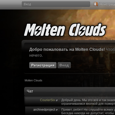
Вход
Регистрац
Добро пожаловать на Molten Clouds!
Чтоб
нечего.
Регистрация
Вход
Molten Clouds
Чат
CourierSix
:
Добрый день. Мы это всё и так знае
ограничиваемся кнопкой для пожерт
archivedproject
:
Привет, ребят! Не слушайте всяких 
Беседка никогда не допустит, чтобы