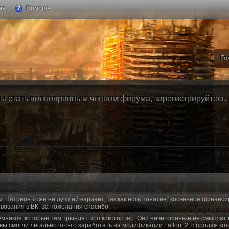
ия
Помощь
Гл
ы стать полноправным членом форума, зарегистрируйтесь. Б
м. Патреон тоже не лучший вариант, так как есть понятие "косвенное финанси
вования в ВК. За пожелания спасибо.
умников, которые там трындят про кикстартер. Они ничегошеньки не смыслят 
 вы смогли легально что-то заработать на модификации Fallout 2, с продаж ко