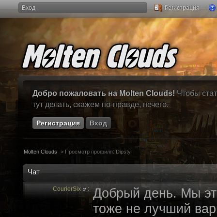
Вход
Регистрация
Добро пожаловать на Molten Clouds!
Чтобы стат
тут делать, скажем по-правде, нечего.
Регистрация
Вход
Molten Clouds
>
Просмотр профиля: Dipsty
Чат
CourierSix
:
Добрый день. Мы эт
тоже не лучший вари