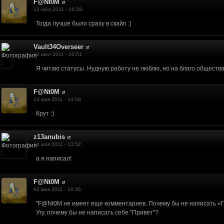
F@Nt0M
13 июл 2011 - 16:28
Тогда лучше было сразу в скайп :)
Vault34Overseer
13 июл 2011 - 10:51
Я читаю статусы. Нудную работу не люблю, но на благо общества
F@Nt0M
14 мая 2011 - 14:08
Крут :)
z13anubis
14 мая 2011 - 13:52
а я написал!
F@Nt0M
02 мая 2011 - 16:36
"F@Nt0M не имеет еще комментариев. Почему бы не написать «
Угу, почему бы не написать себе "Привет"?