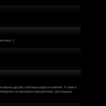
помощь. Я не профессиональный
(15 октября 2017 - 11:24)
(14 октября 2017 - 08:33)
 уже поиск можно выполнить.
(12 октября 2017 - 03:29)
ом пишут :(
ше верных друзей, побольше радости в жизни!.. А также я
 ожидания и не выходили упрощёнными, (для грудных