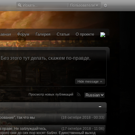
Пользователи
лавная
Форум
Галерея
Статьи
О проекте
ез этого тут делать, скажем по-правде,
Hide message
Просмотр новых публикаций
рование", так что мы
(18 октября 2018 - 00:33)
в праве. Не заблуждайтесь,
(17 октября 2018 - 11:06)
торого они до сих пор косят бабло. Единственный выход