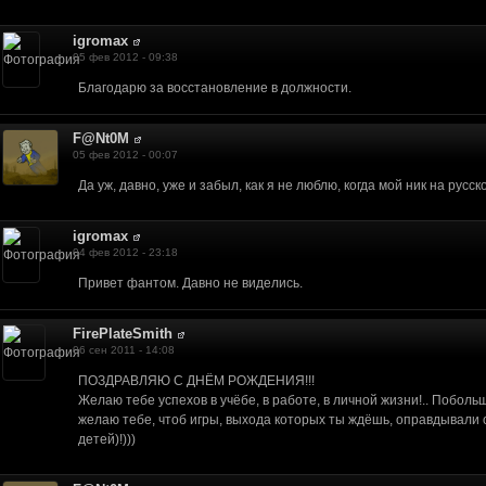
вяжемся и обсудим.
и Java. Я так был впечатлен вашим проектом,что хочу предложить вам свою 
igromax
м сферам.
05 фев 2012 - 09:38
ем. moltenclouds.com/index.php?showtopic=473
Благодарю за восстановление в должности.
у телефона, при телефонной регистрации ему генерируется имя, по которому
F@Nt0M
05 фев 2012 - 00:07
Да уж, давно, уже и забыл, как я не люблю, когда мой ник на русск
igromax
04 фев 2012 - 23:18
Привет фантом. Давно не виделись.
FirePlateSmith
06 сен 2011 - 14:08
ПОЗДРАВЛЯЮ С ДНЁМ РОЖДЕНИЯ!!!
Желаю тебе успехов в учёбе, в работе, в личной жизни!.. Поболь
желаю тебе, чтоб игры, выхода которых ты ждёшь, оправдывали
детей)!)))