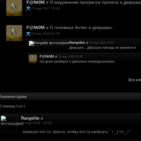
F@Nt0M
О медленном прогрессе проекта и девушках
27 мар 2017 15:39
F@Nt0M
О головных болях и девушках...
аницу хотим переоборудовать, а техник в запое. Когда выйдет - тогда будут п
23 мар 2016 01:45
и что нибудь в таком духе?
Rangelite
25 мар 2016 20:14
Девушки... Девушки никогда не меняются
оздно наткнулся на вас, хочу помочь в разработке. Владею 3DSMAX, Photoshop
до
F@Nt0M
25 мар 2016 20:45
На деле наоборот и довольно непредсказуемо.
 запишет. Не сейчас, но будут. Из предполагаемых это Кламат, токсические 
и
Все и
последний раз про Fallout 2161?
бет карт городов?
Комментарии
те из отсутствия новостей - пока никак.
Страница 1 из 1
на до релиза
о упоминали)
Rangelite
20 мар 2016 - 19:26
..o=show&pageId=3
Написал что-то, просто, чтобы что-то написать ¯ \ _ (ツ) _ / ¯
nslations are bad. What exactlyis this site for?