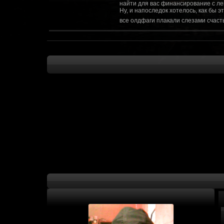
найти для вас финансирование с ле
Ну, и напоследок хотелось, как бы 
все олдфаги плакали слезами счасть
CourierSix
:
Здравствуйте, заходите в наш диско
https://discordapp.com/invite/SxX7Zxf
Рыцарь Братства
:
Здравствуйте, ребята! Может я как-
CourierSix
:
Как доберемся до озвучки, постарае
SomebodySomeone
:
Привет реббя! Жду не дождусь, верн
F@Nt0M
:
Надо будет как-то запилить тут сс
F@Nt0M
:
А попробуем-ка мы проверку на пос
Kadzicy
:
а ещо можна крч сделать тупа 3д (т
показывать эту катсцену а квесты потом
F@Nt0M
:
Ок. Если мы захотим сделать карту 
faeton777
:
Сорян за нахальство, просто контент
тем лучше. Реактор скажем уже есть
оригинальной обстановки. Каждая ло
базе реактор сделать очистку убежи
сначала города в которых уже была б
faeton777
:
Вам нужно изменить вектор вашего п
вы хотите релиз: вам нужны 4-5 мапы
Городом убежища и граждане напали 
против рейдеров... Модор против ре
каравана опять же - локи с пустины.
получить....