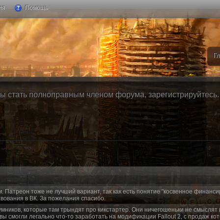
ия
Помощь
Г
ы стать полноправным членом форума, зарегистрируйтесь. Б
м. Патреон тоже не лучший вариант, так как есть понятие "косвенное финанси
вования в ВК. За пожелания спасибо.
умников, которые там трындят про кикстартер. Они ничегошеньки не смыслят 
 вы смогли легально что-то заработать на модификации Fallout 2, с продаж ко