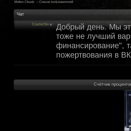
Molten Clouds
>
Список пользователей
Чат
CourierSix
:
Добрый день. Мы эт
тоже не лучший вари
финансирование", т
пожертвования в ВК
archivedproject
:
Привет, ребят! Не 
которые там трындя
не смыслят в праве
Счётчик процентов
не допустит, чтобы 
на модификации Fall
пор косят бабло. Е
финансирование с л