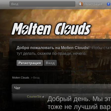
Вход
Регистрация
Добро пожаловать на Molten Clouds!
Чтобы стат
тут делать, скажем по-правде, нечего.
Регистрация
Вход
Molten Clouds
>
Вход
Чат
CourierSix
:
Добрый день. Мы эт
тоже не лучший вари