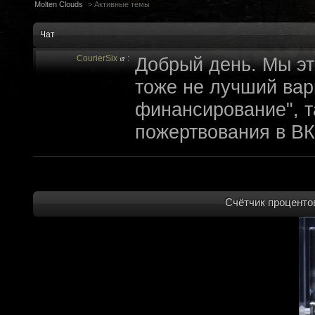
Molten Clouds
>
Активные темы
Чат
CourierSix
:
Добрый день. Мы эт
тоже не лучший вари
финансирование", т
пожертвования в ВК
archivedproject
:
Привет, ребят! Не 
которые там трындя
не смыслят в праве
Счётчик процентов
не допустит, чтобы 
на модификации Fall
пор косят бабло. Е
финансирование с л