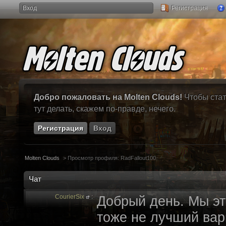
Вход
Регистрация
Добро пожаловать на Molten Clouds!
Чтобы стат
тут делать, скажем по-правде, нечего.
Регистрация
Вход
Molten Clouds
>
Просмотр профиля: RadFallout100
Чат
CourierSix
:
Добрый день. Мы эт
тоже не лучший вари