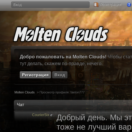
Вход
Регистрация
Добро пожаловать на Molten Clouds!
Чтобы стат
тут делать, скажем по-правде, нечего.
Регистрация
Вход
Molten Clouds
>
Просмотр профиля: faeton777
Чат
CourierSix
:
Добрый день. Мы эт
тоже не лучший вари