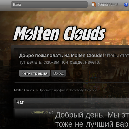
Вход
Регистрация
Добро пожаловать на Molten Clouds!
Чтобы стат
тут делать, скажем по-правде, нечего.
Регистрация
Вход
Molten Clouds
>
Просмотр профиля: SomebodySomeone
Чат
CourierSix
:
Добрый день. Мы эт
тоже не лучший вари