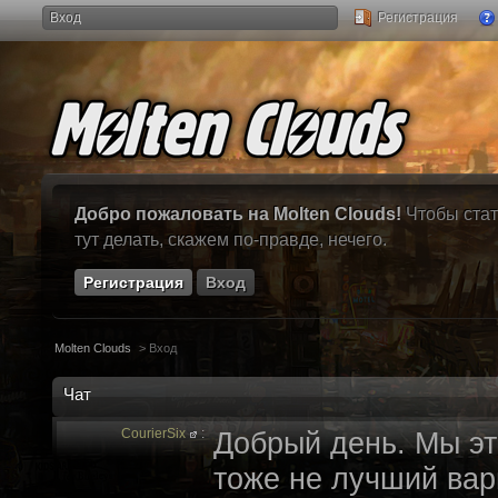
Вход
Регистрация
Добро пожаловать на Molten Clouds!
Чтобы стат
тут делать, скажем по-правде, нечего.
Регистрация
Вход
Molten Clouds
>
Вход
Чат
CourierSix
:
Добрый день. Мы эт
тоже не лучший вари