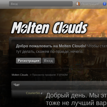
Вход
Регистрация
Добро пожаловать на Molten Clouds!
Чтобы стат
тут делать, скажем по-правде, нечего.
Регистрация
Вход
Molten Clouds
>
Просмотр профиля: F@Nt0M
Чат
CourierSix
:
Добрый день. Мы эт
тоже не лучший вари