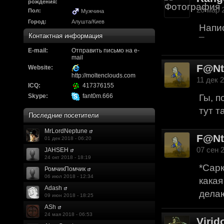
Надо будет как-то з
рождения:
20 мар 2
Пол:
Мужчина
другие информацио
Город:
Алушта/Киев
Напис
https://discord.gg/W
Контактная информация
¯
E-mail:
F@Nt0M
Отправить письмо на e-
:
А попробуем-ка мы
mail
F@N
до анонса...
https:/
Website:
http://moltenclouds.com
11 дек 2
ICQ:
417376155
Kadzicy
:
а ещо можна крч сде
Skype:
fant0m.666
Гы, п
трехмерны) катсцену
тут т
Последние посетители
локации ну типа пр
MrLordNeptune
показывать эту кат
F@N
01 дек 2018 - 06:20
07 сен 2
JAHSEH
поиграть очень хотч
24 окт 2018 - 18:19
*Сарк
эххххх.....................
РомчикПомчик
06 июл 2018 - 12:34
какая
F@Nt0M
:
Ок. Если мы захоти
Adash
делаю
09 июн 2018 - 18:25
обязательно прислу
ASh
24 мая 2018 - 06:53
Virid