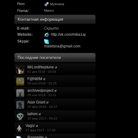
Надо будет как-то з
Пол:
Мужчина
другие информацио
Город:
Минск
https://discord.gg/W
Контактная информация
E-mail:
Скрыто
F@Nt0M
:
А попробуем-ка мы
Website:
http://vk.com/mika1aj
до анонса...
https:/
Skype:
maletsna@gmail.com
Kadzicy
:
а ещо можна крч сде
Последние посетители
трехмерны) катсцену
MrLordNeptune
01 дек 2018 - 04:54
локации ну типа пр
F@Nt0M
показывать эту кат
29 ноя 2018 - 20:25
archivedproject
поиграть очень хотч
25 ноя 2018 - 22:11
Alan Grant
эххххх.....................
15 фев 2018 - 16:27
talhim
F@Nt0M
:
Ок. Если мы захоти
25 мар 2017 - 09:22
обязательно прислу
Vagiz
27 фев 2017 - 17:46
Rangelite