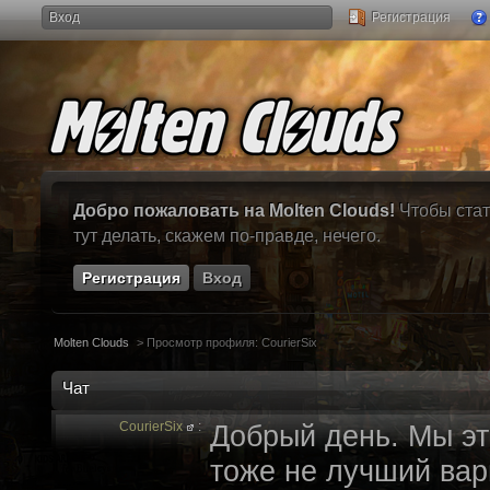
Вход
Регистрация
Добро пожаловать на Molten Clouds!
Чтобы стат
тут делать, скажем по-правде, нечего.
Регистрация
Вход
Molten Clouds
>
Просмотр профиля: CourierSix
Чат
CourierSix
:
Добрый день. Мы эт
тоже не лучший вари