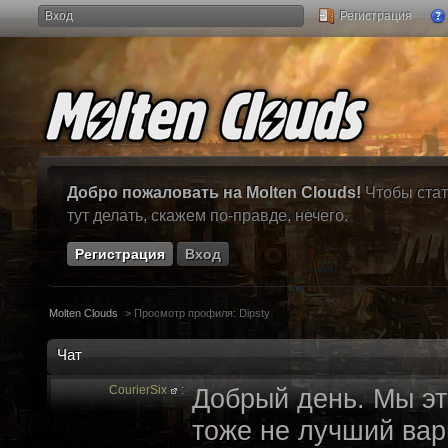
Вход
Регистрация
Добро пожаловать на Molten Clouds!
Чтобы стат
тут делать, скажем по-правде, нечего.
Регистрация
Вход
Molten Clouds
>
Просмотр профиля: Dipsty
Чат
CourierSix
:
Добрый день. Мы эт
тоже не лучший вари