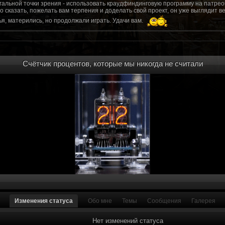
гальной точки зрения - использовать краудфиндинговую программу на патрео
это сказать, пожелать вам терпения и доделать свой проект, он уже выгляди
я, матерились, но продолжали играть. Удачи вам.
рд, там обсудим.
то смогу вам помочь? Буду рад
Счётчик процентов, которые мы никогда не считали
мся связаться с вами.
ее жду с мужеством настоящего война ваш проект, Молтены. Помогу, чем могу,
ылки и на другие информационные ресурсы.
https://discord.gg/WkrksnV
ещаемость до анонса...
https://discord.gg/svX26Rs
ри дэ ну трехмерны) катсцену крч котора я будет показывать локации ну типа 
 хорошо? ато поиграть очень хотчется и проэкт вдруг загнетца эххххх...............
для Quake, обязательно прислушаемся к этому совету.
 какой то у вас уже есть. А время против вас. Боевка и интерактив вам нужен
, ну вот на нем и остановитесь скажем. Даже одной локации достаточно, есл
ка будет - как выпуск. История известна, пройтись по ключевым историям и п
ща 7 от рейдеров, не помню. Начав с боевки уже можно о квестах года через 
оевка... Просто то что вы наметили не закончится никогда. Без релизов все заг
роекта от слова совсем. Забыть про квесты, забыть про большой и открытый 
. в стиле захват города... К каждой мапе по истории, из оригинала. Скажем: 
Изменения статуса
Обо мне
Темы
Сообщения
Галерея
на Гекко с целью уничтожить реактор." Точка захвата реактор. Можно мувик 
йдеров, НКР-ГУ-НьюРено, против друг друга. Жанр "Осада города" в Falloutаут
... 5 лок чтобы отладить боевку и проработку деталей. Это и старт для всего
Нет изменений статуса