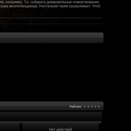
не, например. Т.е. собирать доюровольные пожертвования.
т весьма многообещающе. Ностальгия прям зашкаливает. Чтоб
(10 октября 2018 - 13:08)
(09 октября 2018 - 13:36)
(08 сентября 2018 - 20:10)
(08 сентября 2018 - 17:47)
 как когда-то
(08 июня 2018 - 01:39)
(18 мая 2018 - 17:41)
пролета ну камера да? вот в обще и
(09 мая 2018 - 03:32)
.......(
(07 мая 2018 - 19:15)
 в любом случае. Это база - чем раньше
(07 мая 2018 - 18:23)
и скажем объявить о фишке: точности воспроизведения
оказать в 3д отдельные кусочки. Не знаю, можно даже на
2 -3 задуматься будет, опять же лучше будет проработать
нется... )
Рейтинг:
мир - большой объем карт и т д. Если
(07 мая 2018 - 18:13)
захват реактора Гекко. "Избранный не смог договориться с
показать и т д. Можно Город убежище аналогично: граждане
е актуальна чуть не в большей части контента. Охрана
 что надумаете в будущем и самое быстрое что из этого можно
Нет действий