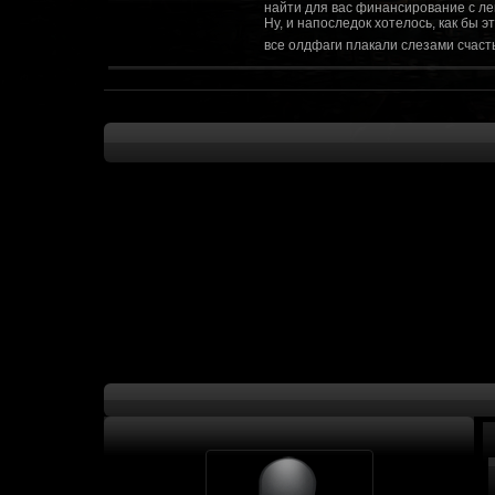
найти для вас финансирование с ле
Ну, и напоследок хотелось, как бы 
все олдфаги плакали слезами счасть
CourierSix
:
Здравствуйте, заходите в наш диско
https://discordapp.com/invite/SxX7Zxf
Рыцарь Братства
:
Здравствуйте, ребята! Может я как-
CourierSix
:
Как доберемся до озвучки, постарае
SomebodySomeone
:
Привет реббя! Жду не дождусь, верн
F@Nt0M
:
Надо будет как-то запилить тут сс
F@Nt0M
:
А попробуем-ка мы проверку на пос
Kadzicy
:
а ещо можна крч сделать тупа 3д (т
показывать эту катсцену а квесты потом
F@Nt0M
:
Ок. Если мы захотим сделать карту 
faeton777
:
Сорян за нахальство, просто контент
тем лучше. Реактор скажем уже есть
оригинальной обстановки. Каждая ло
базе реактор сделать очистку убежи
сначала города в которых уже была б
faeton777
:
Вам нужно изменить вектор вашего п
вы хотите релиз: вам нужны 4-5 мапы
Городом убежища и граждане напали 
против рейдеров... Модор против ре
каравана опять же - локи с пустины.
получить....