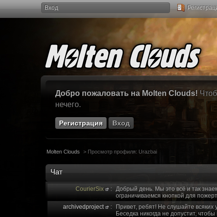
Вход
Регистрац
Добро пожаловать на Molten Clouds!
Чтоб
нечего.
Регистрация
Вход
Molten Clouds
>
Просмотр профиля: Urazbai
Чат
CourierSix
:
Добрый день. Мы это всё и так знае
ограничиваемся кнопкой для пожерт
archivedproject
:
Привет, ребят! Не слушайте всяких 
Беседка никогда не допустит, чтобы