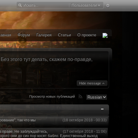
Пользователи
лавная
Форум
Галерея
Статьи
О проекте
ез этого тут делать, скажем по-правде,
Hide message
Просмотр новых публикаций
рование", так что мы
(18 октября 2018 - 00:33)
в праве. Не заблуждайтесь,
(17 октября 2018 - 11:06)
торого они до сих пор косят бабло. Единственный выход