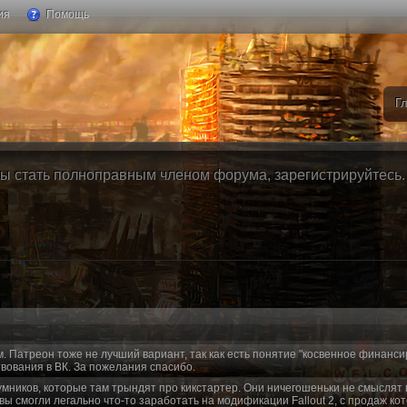
ия
Помощь
Г
ы стать полноправным членом форума, зарегистрируйтесь. Б
м. Патреон тоже не лучший вариант, так как есть понятие "косвенное финанси
вования в ВК. За пожелания спасибо.
умников, которые там трындят про кикстартер. Они ничегошеньки не смыслят 
 вы смогли легально что-то заработать на модификации Fallout 2, с продаж ко