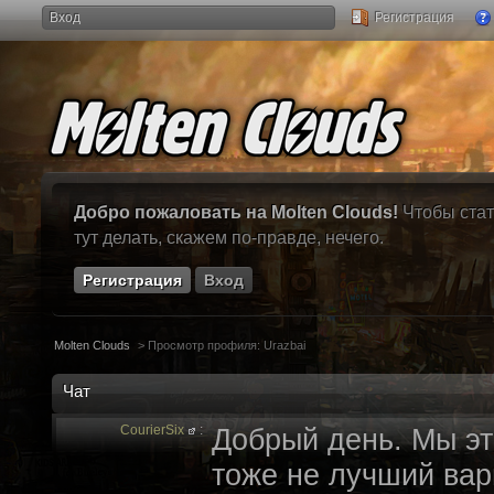
Вход
Регистрация
Добро пожаловать на Molten Clouds!
Чтобы стат
тут делать, скажем по-правде, нечего.
Регистрация
Вход
Molten Clouds
>
Просмотр профиля: Urazbai
Чат
CourierSix
:
Добрый день. Мы эт
тоже не лучший вари