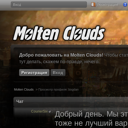
Вход
Регистрация
Добро пожаловать на Molten Clouds!
Чтобы стат
тут делать, скажем по-правде, нечего.
Регистрация
Вход
Molten Clouds
>
Просмотр профиля: bogdan
Чат
CourierSix
:
Добрый день. Мы эт
тоже не лучший вари