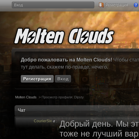
Вход
Регистрация
Добро пожаловать на Molten Clouds!
Чтобы стат
тут делать, скажем по-правде, нечего.
Регистрация
Вход
Molten Clouds
>
Просмотр профиля: Dipsty
Чат
CourierSix
:
Добрый день. Мы эт
тоже не лучший вари