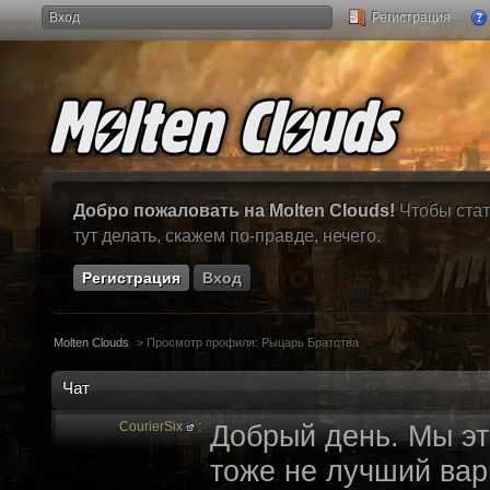
Вход
Регистрация
Добро пожаловать на Molten Clouds!
Чтобы стат
тут делать, скажем по-правде, нечего.
Регистрация
Вход
Molten Clouds
>
Просмотр профиля: Рыцарь Братства
Чат
CourierSix
:
Добрый день. Мы эт
тоже не лучший вари