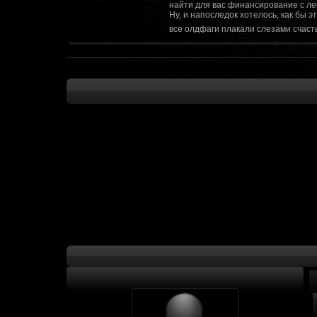
найти для вас финансирование с ле
Ну, и напоследок хотелось, как бы 
все олдфаги плакали слезами счасть
CourierSix
:
Здравствуйте, заходите в наш диско
https://discordapp.com/invite/SxX7Zxf
Рыцарь Братства
:
Здравствуйте, ребята! Может я как-
CourierSix
:
Как доберемся до озвучки, постарае
SomebodySomeone
:
Привет реббя! Жду не дождусь, верн
F@Nt0M
:
Надо будет как-то запилить тут сс
F@Nt0M
:
А попробуем-ка мы проверку на пос
Kadzicy
:
а ещо можна крч сделать тупа 3д (т
показывать эту катсцену а квесты потом
F@Nt0M
:
Ок. Если мы захотим сделать карту 
faeton777
:
Сорян за нахальство, просто контент
тем лучше. Реактор скажем уже есть
оригинальной обстановки. Каждая ло
базе реактор сделать очистку убежи
сначала города в которых уже была б
faeton777
:
Вам нужно изменить вектор вашего п
вы хотите релиз: вам нужны 4-5 мапы
Городом убежища и граждане напали 
против рейдеров... Модор против ре
каравана опять же - локи с пустины.
получить....