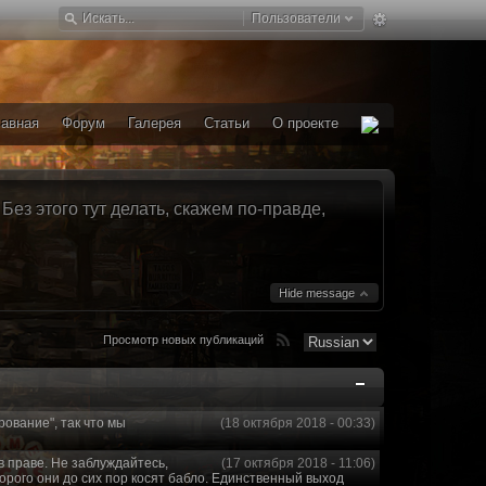
Пользователи
лавная
Форум
Галерея
Статьи
О проекте
ез этого тут делать, скажем по-правде,
Hide message
Просмотр новых публикаций
рование", так что мы
(18 октября 2018 - 00:33)
в праве. Не заблуждайтесь,
(17 октября 2018 - 11:06)
торого они до сих пор косят бабло. Единственный выход