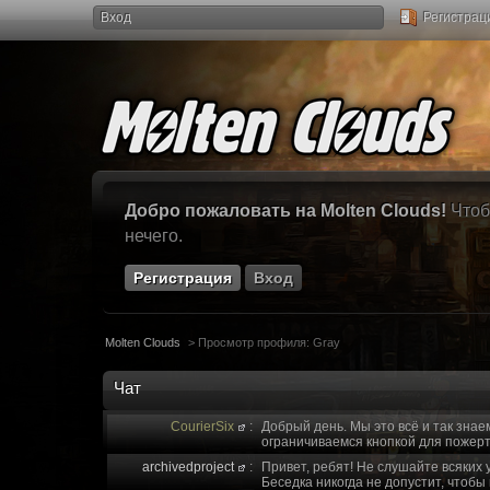
Вход
Регистрац
Добро пожаловать на Molten Clouds!
Чтоб
нечего.
Регистрация
Вход
Molten Clouds
>
Просмотр профиля: Gray
Чат
CourierSix
:
Добрый день. Мы это всё и так знае
ограничиваемся кнопкой для пожерт
archivedproject
:
Привет, ребят! Не слушайте всяких 
Беседка никогда не допустит, чтобы