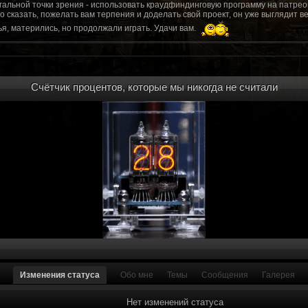
гальной точки зрения - использовать краудфиндинговую программу на патрео
это сказать, пожелать вам терпения и доделать свой проект, он уже выгляди
я, матерились, но продолжали играть. Удачи вам.
рд, там обсудим.
то смогу вам помочь? Буду рад
Счётчик процентов, которые мы никогда не считали
мся связаться с вами.
ее жду с мужеством настоящего война ваш проект, Молтены. Помогу, чем могу,
ылки и на другие информационные ресурсы.
https://discord.gg/WkrksnV
ещаемость до анонса...
https://discord.gg/svX26Rs
ри дэ ну трехмерны) катсцену крч котора я будет показывать локации ну типа 
 хорошо? ато поиграть очень хотчется и проэкт вдруг загнетца эххххх...............
для Quake, обязательно прислушаемся к этому совету.
 какой то у вас уже есть. А время против вас. Боевка и интерактив вам нужен
, ну вот на нем и остановитесь скажем. Даже одной локации достаточно, есл
ка будет - как выпуск. История известна, пройтись по ключевым историям и п
ща 7 от рейдеров, не помню. Начав с боевки уже можно о квестах года через 
оевка... Просто то что вы наметили не закончится никогда. Без релизов все заг
роекта от слова совсем. Забыть про квесты, забыть про большой и открытый 
. в стиле захват города... К каждой мапе по истории, из оригинала. Скажем: 
Изменения статуса
Обо мне
Темы
Сообщения
Галерея
на Гекко с целью уничтожить реактор." Точка захвата реактор. Можно мувик 
йдеров, НКР-ГУ-НьюРено, против друг друга. Жанр "Осада города" в Falloutаут
... 5 лок чтобы отладить боевку и проработку деталей. Это и старт для всего
Нет изменений статуса