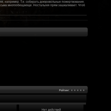
не, например. Т.е. собирать доюровольные пожертвования.
т весьма многообещающе. Ностальгия прям зашкаливает. Чтоб
(10 октября 2018 - 13:08)
(09 октября 2018 - 13:36)
(08 сентября 2018 - 20:10)
(08 сентября 2018 - 17:47)
 как когда-то
(08 июня 2018 - 01:39)
(18 мая 2018 - 17:41)
пролета ну камера да? вот в обще и
(09 мая 2018 - 03:32)
.......(
(07 мая 2018 - 19:15)
 в любом случае. Это база - чем раньше
(07 мая 2018 - 18:23)
и скажем объявить о фишке: точности воспроизведения
оказать в 3д отдельные кусочки. Не знаю, можно даже на
2 -3 задуматься будет, опять же лучше будет проработать
нется... )
Рейтинг:
мир - большой объем карт и т д. Если
(07 мая 2018 - 18:13)
захват реактора Гекко. "Избранный не смог договориться с
показать и т д. Можно Город убежище аналогично: граждане
е актуальна чуть не в большей части контента. Охрана
 что надумаете в будущем и самое быстрое что из этого можно
Нет действий