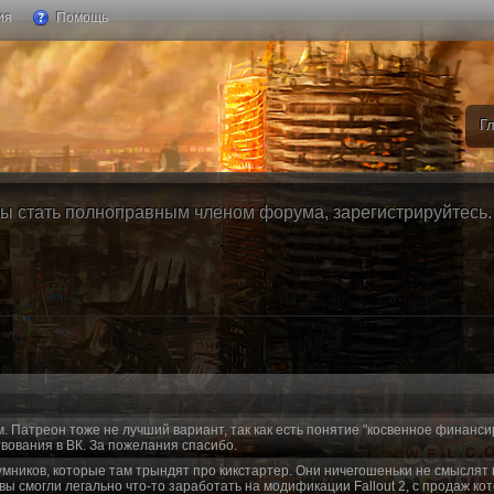
ия
Помощь
Г
ы стать полноправным членом форума, зарегистрируйтесь. Б
м. Патреон тоже не лучший вариант, так как есть понятие "косвенное финанси
вования в ВК. За пожелания спасибо.
умников, которые там трындят про кикстартер. Они ничегошеньки не смыслят 
 вы смогли легально что-то заработать на модификации Fallout 2, с продаж ко