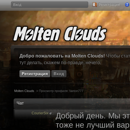
Вход
Регистрация
Добро пожаловать на Molten Clouds!
Чтобы стат
тут делать, скажем по-правде, нечего.
Регистрация
Вход
Molten Clouds
>
Просмотр профиля: faeton777
Чат
CourierSix
:
Добрый день. Мы эт
тоже не лучший вари